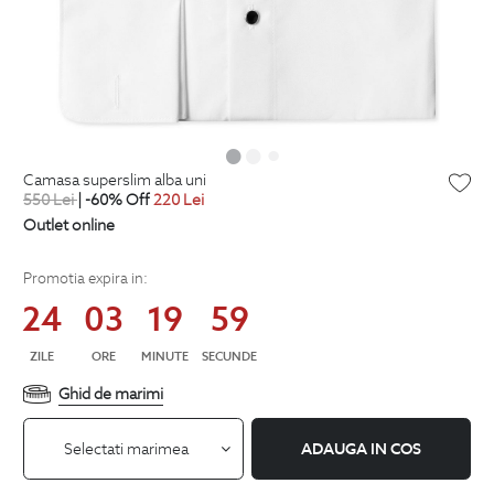
camasa superslim alba uni
550
Lei
| -60% Off
220
Lei
Outlet online
Promotia expira in:
24
03
19
58
ZILE
ORE
MINUTE
SECUNDE
Ghid de marimi
Selectati marimea
ADAUGA IN COS