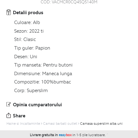
COD:
VACMCR0CQ45Q5140M
Detalii produs
Culoare:
Alb
Sezon:
2022 ti
Stil:
Clasic
Tip guler:
Papion
Desen:
Uni
Tip manseta:
Pentru butoni
Dimensiune:
Maneca lunga
Compozitie:
100%bumbac
Corp:
Superslim
Opinia cumparatorului
Share
Haine si Incaltaminte
Camasi barbati outlet
Camasa superslim alba uni
Livrare gratuita in
easy
box
in 1-5 zile lucratoare.
`