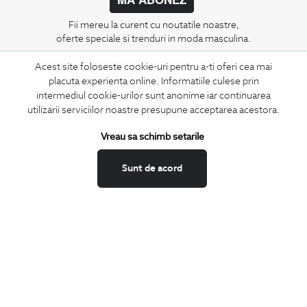
Fii mereu la curent cu noutatile noastre,
oferte speciale si trenduri in moda masculina.
Acest site foloseste cookie-uri pentru a-ti oferi cea mai
CONCIERGE
placuta experienta online. Informatiile culese prin
Termeni si conditii
intermediul cookie-urilor sunt anonime iar continuarea
Schimburi si retur
utilizarii serviciilor noastre presupune acceptarea acestora.
Securitatea datelor
Vreau sa schimb setarile
Feedback site
ANPC
Sunt de acord
SOL
BIGOTTI
Contact
Magazine
Cariere
Intrebari frecvente