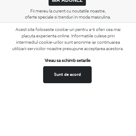
Fii mereu la curent cu noutatile noastre,
oferte speciale si trenduri in moda masculina.
Acest site foloseste cookie-uri pentru a-ti oferi cea mai
CONCIERGE
placuta experienta online. Informatiile culese prin
Termeni si conditii
intermediul cookie-urilor sunt anonime iar continuarea
Schimburi si retur
utilizarii serviciilor noastre presupune acceptarea acestora.
Securitatea datelor
Vreau sa schimb setarile
Feedback site
ANPC
Sunt de acord
SOL
BIGOTTI
Contact
Magazine
Cariere
Intrebari frecvente