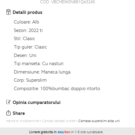
COD:
VBCMEW0N881Q6524S
Detalii produs
Culoare:
Alb
Sezon:
2022 ti
Stil:
Clasic
Tip guler:
Clasic
Desen:
Uni
Tip manseta:
Cu nasturi
Dimensiune:
Maneca lunga
Corp:
Superslim
Compozitie:
100%bumbac doppio ritorto
Opinia cumparatorului
Share
Haine si Incaltaminte
Camasi barbati outlet
Camasa superslim alba uni
Livrare gratuita in
easy
box
in 1-5 zile lucratoare.
`