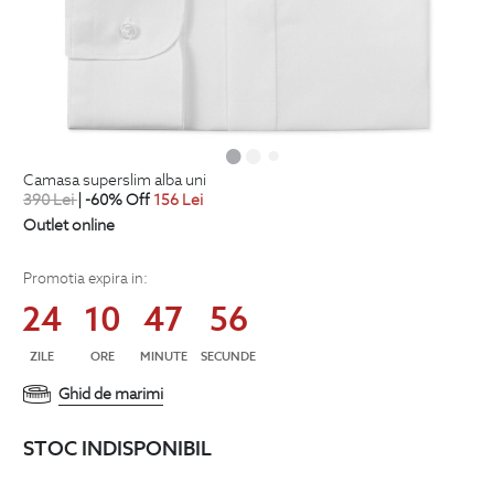
camasa superslim alba uni
390
Lei
| -60% Off
156
Lei
Outlet online
Promotia expira in:
24
10
47
55
ZILE
ORE
MINUTE
SECUNDE
Ghid de marimi
STOC INDISPONIBIL