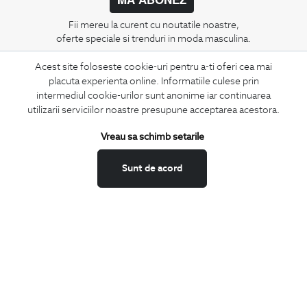
Fii mereu la curent cu noutatile noastre,
oferte speciale si trenduri in moda masculina.
Acest site foloseste cookie-uri pentru a-ti oferi cea mai
CONCIERGE
placuta experienta online. Informatiile culese prin
Termeni si conditii
intermediul cookie-urilor sunt anonime iar continuarea
Schimburi si retur
utilizarii serviciilor noastre presupune acceptarea acestora.
Securitatea datelor
Vreau sa schimb setarile
Feedback site
ANPC
Sunt de acord
SOL
BIGOTTI
Contact
Magazine
Cariere
Intrebari frecvente