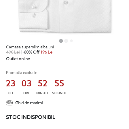
camasa superslim alba uni
490
Lei
| -60% Off
196
Lei
Outlet online
Promotia expira in:
23
03
52
54
ZILE
ORE
MINUTE
SECUNDE
Ghid de marimi
STOC INDISPONIBIL