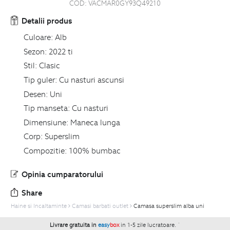
COD:
VACMAR0GY93Q49210
Detalii produs
Culoare:
Alb
Sezon:
2022 ti
Stil:
Clasic
Tip guler:
Cu nasturi ascunsi
Desen:
Uni
Tip manseta:
Cu nasturi
Dimensiune:
Maneca lunga
Corp:
Superslim
Compozitie:
100% bumbac
Opinia cumparatorului
Share
Haine si Incaltaminte
Camasi barbati outlet
Camasa superslim alba uni
Livrare gratuita in
easy
box
in 1-5 zile lucratoare.
`