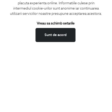
placuta experienta online. Informatiile culese prin
CONCIERGE
intermediul cookie-urilor sunt anonime iar continuarea
Termeni si conditii
utilizarii serviciilor noastre presupune acceptarea acestora.
Schimburi si retur
Vreau sa schimb setarile
Securitatea datelor
Feedback site
Sunt de acord
ANPC
SOL
BIGOTTI
Contact
Magazine
Cariere
Intrebari frecvente
Preturi retusuri
Sitemap