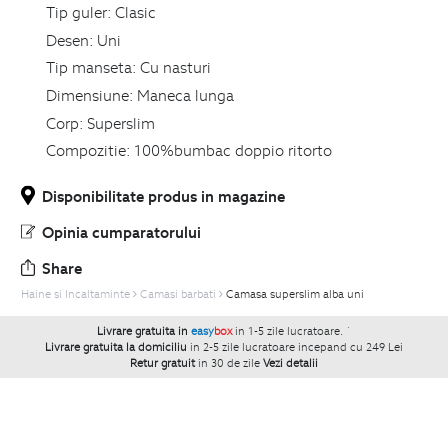
Tip guler:
Clasic
Desen:
Uni
Tip manseta:
Cu nasturi
Dimensiune:
Maneca lunga
Corp:
Superslim
Compozitie:
100%bumbac doppio ritorto
Disponibilitate produs in magazine
Opinia cumparatorului
Share
Haine si Incaltaminte
Camasi barbati
Camasa superslim alba uni
Livrare gratuita in
easy
box
in 1-5 zile lucratoare.
`
Livrare gratuita la domiciliu
in 2-5 zile lucratoare incepand cu 249 Lei
Retur gratuit
in 30 de zile
Vezi detalii