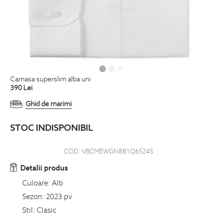
camasa superslim alba uni
390
Lei
Ghid de marimi
STOC INDISPONIBIL
COD:
VBCMEWGN881Q6524S
Detalii produs
Culoare:
Alb
Sezon:
2023 pv
Stil:
Clasic