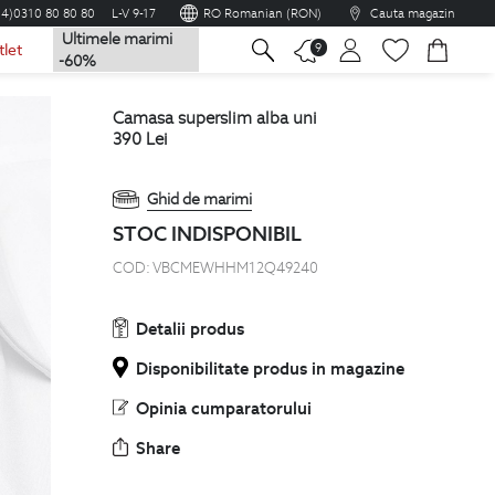
04)0310 80 80 80
L-V 9-17
RO Romanian (RON)
Cauta magazin
Ultimele marimi
na
9
tlet
-60%
camasa superslim alba uni
390
Lei
Ghid de marimi
STOC INDISPONIBIL
COD:
VBCMEWHHM12Q49240
Detalii produs
Disponibilitate produs in magazine
Opinia cumparatorului
Share