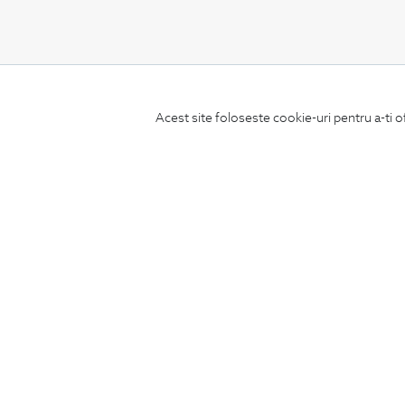
CONCIERGE
Acest site foloseste cookie-uri pentru a-ti o
Termeni si conditii
Schimburi si retur
Securitatea datelor
Feedback site
ANPC
SOL