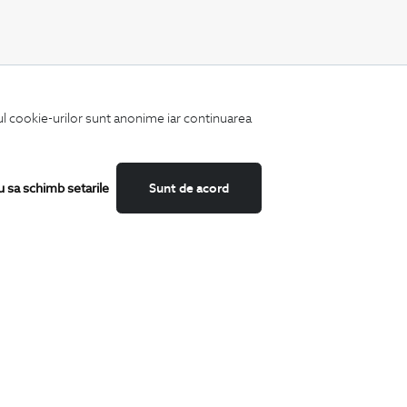
CATEGORII
iul cookie-urilor sunt anonime iar continuarea
Camasi
Tricouri
Sacouri
Costume
u sa schimb setarile
Sunt de acord
Incaltaminte
Pantaloni
Accesorii