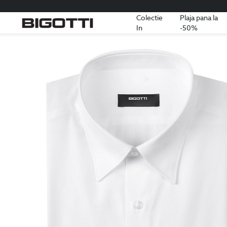
Colectie
Plaja pana la
In
-50%