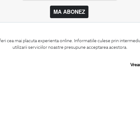
MA ABONEZ
BIGOTTI
SHARE
feri cea mai placuta experienta online. Informatiile culese prin intermed
Contact
Facebook
utilizarii serviciilor noastre presupune acceptarea acestora.
Magazine
LinkedIn
Cariere
Twitter
Intrebari frecvente
Pinterest
Vrea
Preturi retusuri
Instagram
Sitemap
PARTENERI IN
ROMANIA: