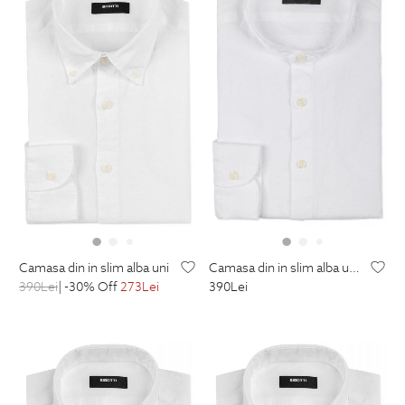
camasa din in slim alba uni
camasa din in slim alba uni guler tunica
390
Lei
| -30% Off
273
Lei
390
Lei