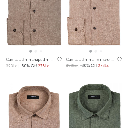
camasa din in slim maro uni
camasa din in shaped maro uni
390
Lei
| -30% Off
273
Lei
390
Lei
| -30% Off
273
Lei