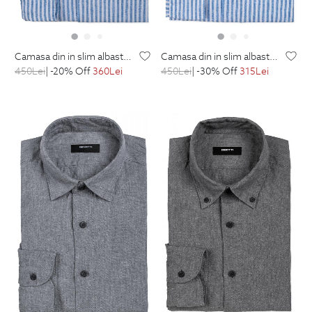
camasa din in slim albastra in dungi
camasa din in slim albastra in dungi
450
Lei
| -20% Off
360
Lei
450
Lei
| -30% Off
315
Lei