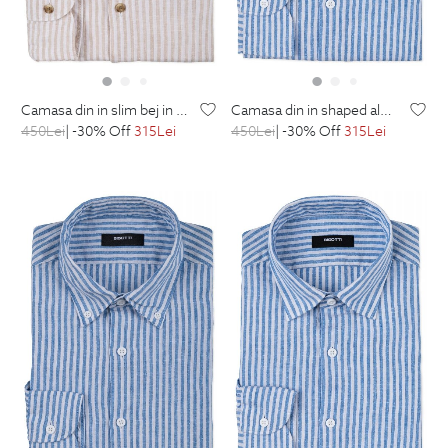
camasa din in slim bej in dungi
camasa din in shaped albastra in dungi
450
Lei
| -30% Off
315
Lei
450
Lei
| -30% Off
315
Lei