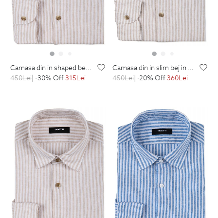
camasa din in shaped bej in dungi
camasa din in slim bej in dungi
450
Lei
| -30% Off
315
Lei
450
Lei
| -20% Off
360
Lei