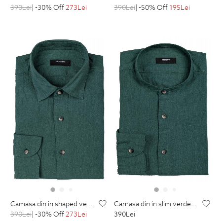
390
Lei
| -50% Off
195
Lei
390
Lei
| -30% Off
273
Lei
camasa din in shaped verde uni
camasa din in slim verde uni guler tunica
390
Lei
| -30% Off
273
Lei
390
Lei