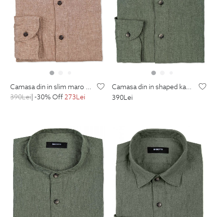
camasa din in slim maro uni
camasa din in shaped kaki uni
390
Lei
| -30% Off
273
Lei
390
Lei