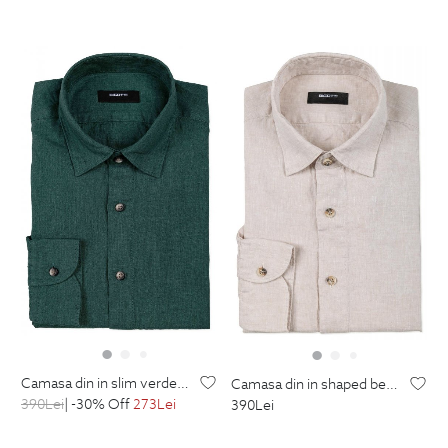
camasa din in slim verde uni
camasa din in shaped bej uni
390
Lei
| -30% Off
273
Lei
390
Lei