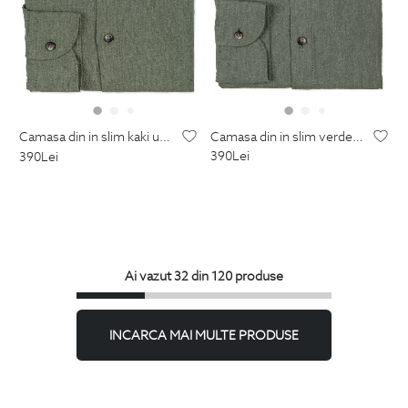
camasa din in slim verde uni
camasa din in slim kaki uni guler tunica
390
Lei
390
Lei
Ai vazut 32 din 120 produse
INCARCA MAI MULTE PRODUSE