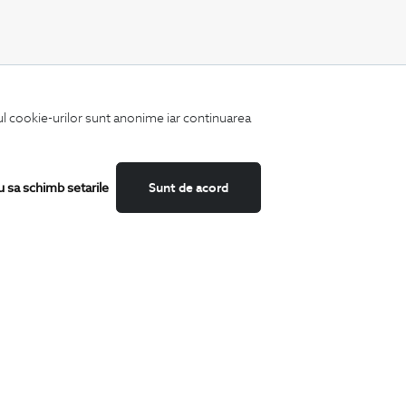
CATEGORII
iul cookie-urilor sunt anonime iar continuarea
Camasi
Tricouri
Sacouri
Costume
u sa schimb setarile
Sunt de acord
Incaltaminte
Pantaloni
Accesorii