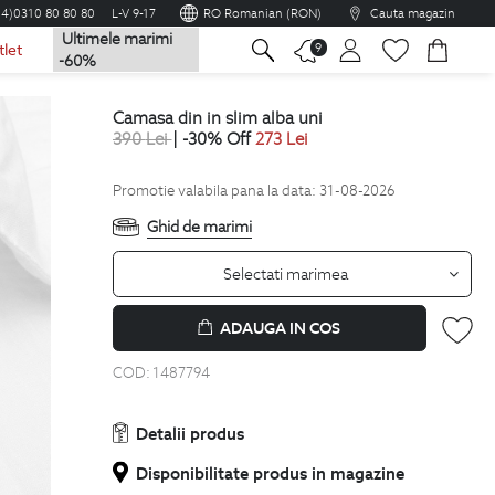
04)0310 80 80 80
L-V 9-17
RO Romanian (RON)
Cauta magazin
Ultimele marimi
na
9
tlet
-60%
camasa din in slim alba uni
390
Lei
| -30% Off
273
Lei
Promotie valabila pana la data: 31-08-2026
Ghid de marimi
Selectati marimea
ADAUGA IN COS
COD:
1487794
Detalii produs
Disponibilitate produs in magazine