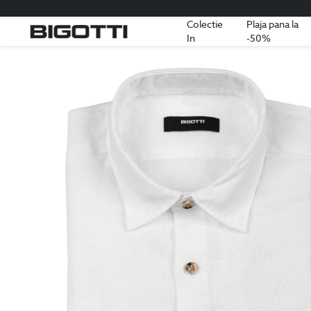
Colectie
Plaja pana la
In
-50%