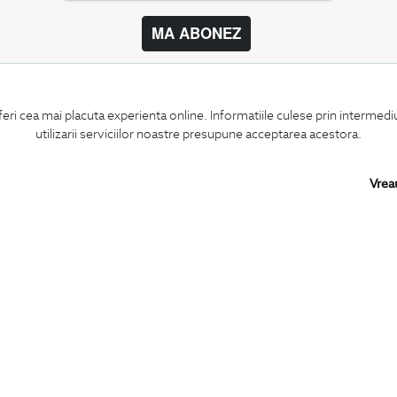
MA ABONEZ
BIGOTTI
SHARE
feri cea mai placuta experienta online. Informatiile culese prin intermed
Contact
Facebook
utilizarii serviciilor noastre presupune acceptarea acestora.
Magazine
LinkedIn
Cariere
Twitter
Intrebari frecvente
Pinterest
Vrea
Preturi retusuri
Instagram
Sitemap
PARTENERI IN
ROMANIA: