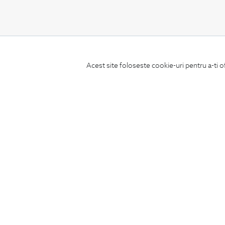
CONCIERGE
Acest site foloseste cookie-uri pentru a-ti o
Termeni si conditii
Schimburi si retur
Securitatea datelor
Feedback site
ANPC
SOL