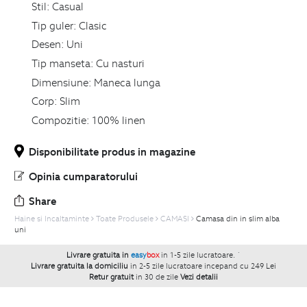
Stil:
Casual
Tip guler:
Clasic
Desen:
Uni
Tip manseta:
Cu nasturi
Dimensiune:
Maneca lunga
Corp:
Slim
Compozitie:
100% linen
Disponibilitate produs in magazine
Opinia cumparatorului
Share
Haine si Incaltaminte
Toate Produsele
CAMASI
Camasa din in slim alba
uni
Livrare gratuita in
easy
box
in 1-5 zile lucratoare.
`
Livrare gratuita la domiciliu
in 2-5 zile lucratoare incepand cu 249 Lei
Retur gratuit
in 30 de zile
Vezi detalii