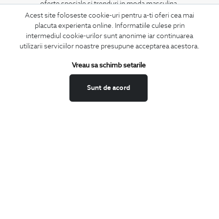
oferte speciale si trenduri in moda masculina.
Acest site foloseste cookie-uri pentru a-ti oferi cea mai
placuta experienta online. Informatiile culese prin
CONCIERGE
intermediul cookie-urilor sunt anonime iar continuarea
Termeni si conditii
utilizarii serviciilor noastre presupune acceptarea acestora.
Schimburi si retur
Vreau sa schimb setarile
Securitatea datelor
Feedback site
Sunt de acord
ANPC
SOL
BIGOTTI
Contact
Magazine
Cariere
Intrebari frecvente
Preturi retusuri
Sitemap