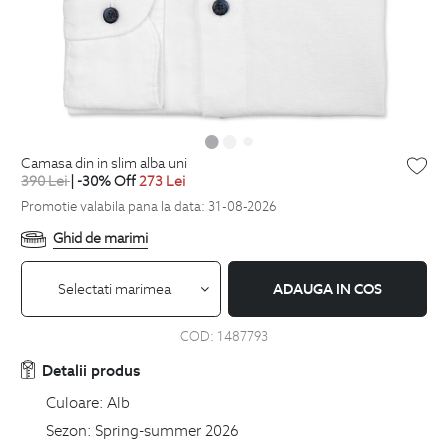
camasa din in slim alba uni
390
Lei
| -30% Off
273
Lei
Promotie valabila pana la data: 31-08-2026
Ghid de marimi
Selectati marimea
ADAUGA IN COS
COD:
1487793
Detalii produs
Culoare:
Alb
Sezon:
Spring-summer 2026