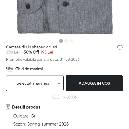
camasa din in shaped gri uni
390
Lei
| -50% Off
195
Lei
Promotie valabila pana la data: 31-08-2026
Ghid de marimi
Selectati marimea
ADAUGA IN COS
COD:
1487956
Detalii produs
Culoare:
Gri
Sezon:
Spring-summer 2026