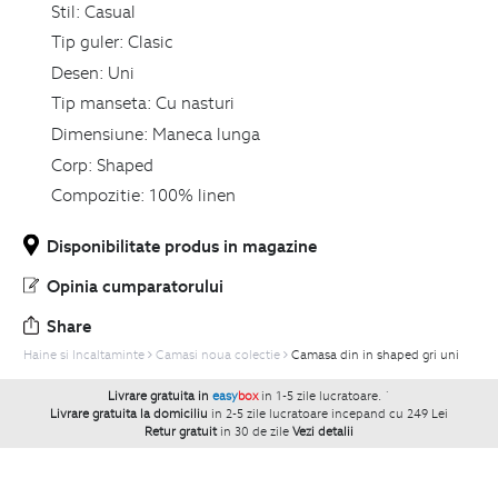
Stil:
Casual
Tip guler:
Clasic
Desen:
Uni
Tip manseta:
Cu nasturi
Dimensiune:
Maneca lunga
Corp:
Shaped
Compozitie:
100% linen
Disponibilitate produs in magazine
Opinia cumparatorului
Share
Haine si Incaltaminte
Camasi noua colectie
Camasa din in shaped gri uni
Livrare gratuita in
easy
box
in 1-5 zile lucratoare.
`
Livrare gratuita la domiciliu
in 2-5 zile lucratoare incepand cu 249 Lei
Retur gratuit
in 30 de zile
Vezi detalii