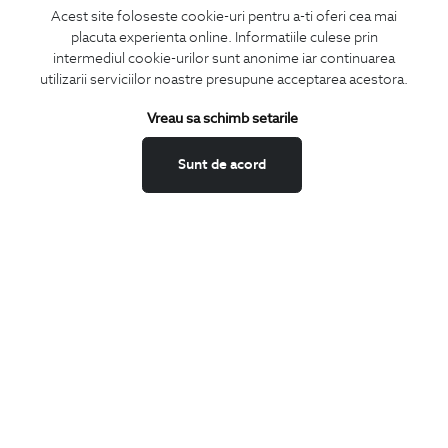
Acest site foloseste cookie-uri pentru a-ti oferi cea mai
placuta experienta online. Informatiile culese prin
CONCIERGE
intermediul cookie-urilor sunt anonime iar continuarea
Termeni si conditii
utilizarii serviciilor noastre presupune acceptarea acestora.
Schimburi si retur
Vreau sa schimb setarile
Securitatea datelor
Feedback site
Sunt de acord
ANPC
SOL
BIGOTTI
Contact
Magazine
Cariere
Intrebari frecvente
Preturi retusuri
Sitemap