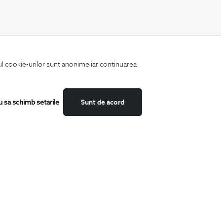
CATEGORII
iul cookie-urilor sunt anonime iar continuarea
Camasi
Tricouri
Sacouri
Costume
u sa schimb setarile
Sunt de acord
Incaltaminte
Pantaloni
Accesorii