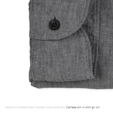
Haine si Incaltaminte
Camasi noua colectie
Camasa din in slim gri uni