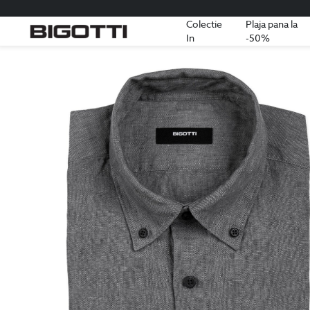
Colectie
Plaja pana la
In
-50%