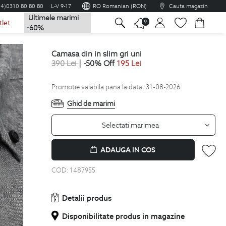
04)0310 80 80 80
L-V 9-17
RO Romanian (RON)
Cauta magazin
Ultimele marimi
na
9
tlet
-60%
camasa din in slim gri uni
390
Lei
| -50% Off
195
Lei
Promotie valabila pana la data: 31-08-2026
Ghid de marimi
Selectati marimea
ADAUGA IN COS
COD:
1487955
Detalii produs
Disponibilitate produs in magazine