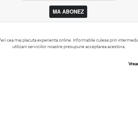
MA ABONEZ
BIGOTTI
SHARE
feri cea mai placuta experienta online. Informatiile culese prin intermed
Contact
Facebook
utilizarii serviciilor noastre presupune acceptarea acestora.
Magazine
LinkedIn
Cariere
Twitter
Intrebari frecvente
Pinterest
Vrea
Preturi retusuri
Instagram
Sitemap
PARTENERI IN
ROMANIA: