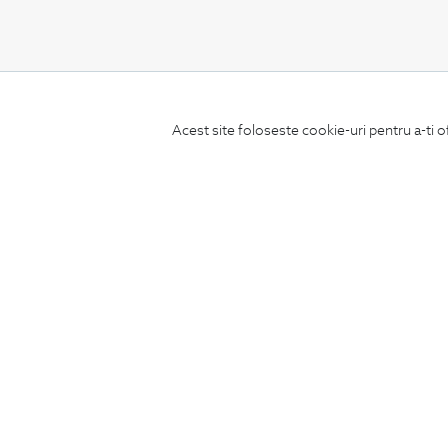
CONCIERGE
Acest site foloseste cookie-uri pentru a-ti o
Termeni si conditii
Schimburi si retur
Securitatea datelor
Feedback site
ANPC
SOL