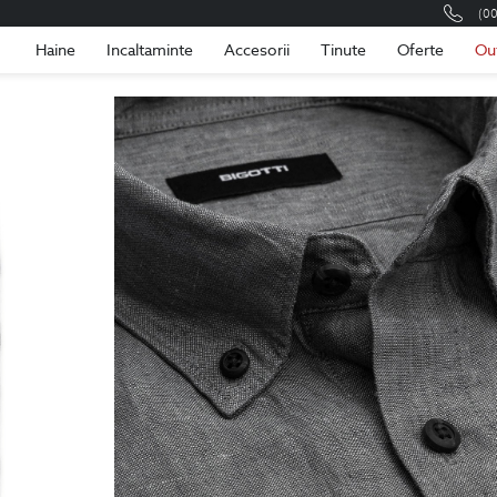
(0
Romania
Roma
Haine
Incaltaminte
Accesorii
Tinute
Oferte
Ou