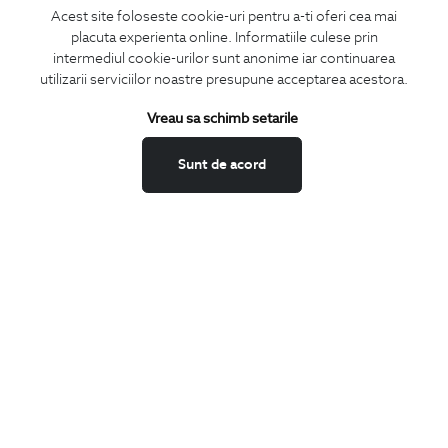
Acest site foloseste cookie-uri pentru a-ti oferi cea mai
placuta experienta online. Informatiile culese prin
CONCIERGE
intermediul cookie-urilor sunt anonime iar continuarea
Termeni si conditii
utilizarii serviciilor noastre presupune acceptarea acestora.
Schimburi si retur
Vreau sa schimb setarile
Securitatea datelor
Feedback site
Sunt de acord
ANPC
SOL
BIGOTTI
Contact
Magazine
Cariere
Intrebari frecvente
Preturi retusuri
Sitemap