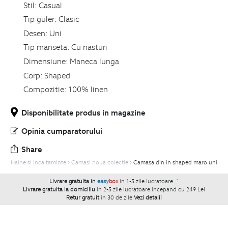
Stil:
Casual
Tip guler:
Clasic
Desen:
Uni
Tip manseta:
Cu nasturi
Dimensiune:
Maneca lunga
Corp:
Shaped
Compozitie:
100% linen
Disponibilitate produs in magazine
Opinia cumparatorului
Share
Haine si Incaltaminte
Camasi noua colectie
Camasa din in shaped maro uni
Livrare gratuita in
easy
box
in 1-5 zile lucratoare.
`
Livrare gratuita la domiciliu
in 2-5 zile lucratoare incepand cu 249 Lei
Retur gratuit
in 30 de zile
Vezi detalii