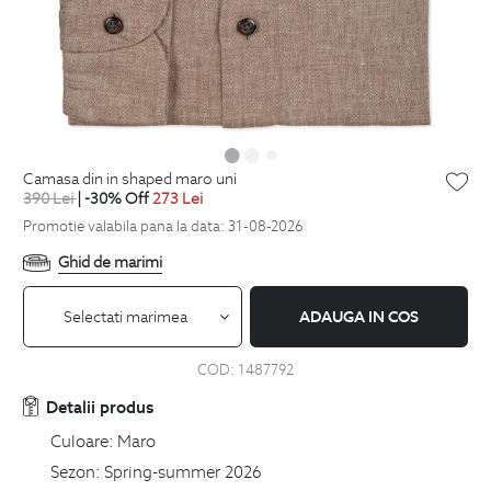
camasa din in shaped maro uni
390
Lei
| -30% Off
273
Lei
Promotie valabila pana la data: 31-08-2026
Ghid de marimi
Selectati marimea
ADAUGA IN COS
COD:
1487792
Detalii produs
Culoare:
Maro
Sezon:
Spring-summer 2026