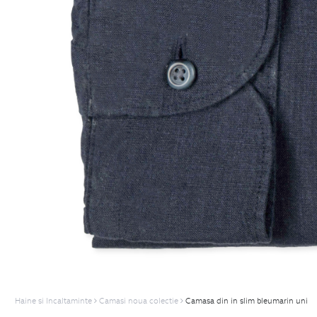
Haine si Incaltaminte
Camasi noua colectie
Camasa din in slim bleumarin uni