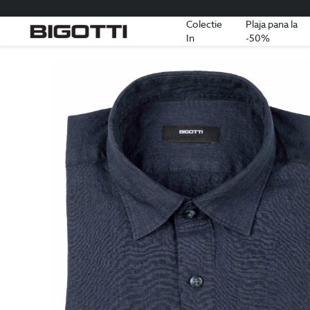
Colectie
Plaja pana la
In
-50%