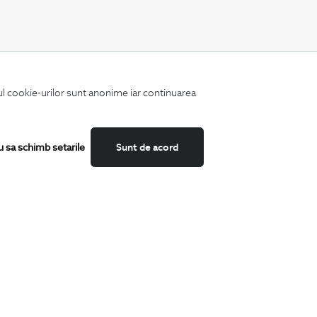
CATEGORII
iul cookie-urilor sunt anonime iar continuarea
Camasi
Tricouri
Sacouri
Costume
u sa schimb setarile
Sunt de acord
Incaltaminte
Pantaloni
Accesorii