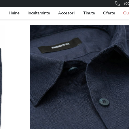
(0
Romania
Roma
Haine
Incaltaminte
Accesorii
Tinute
Oferte
Ou