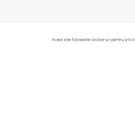
CONCIERGE
Acest site foloseste cookie-uri pentru a-ti o
Termeni si conditii
Schimburi si retur
Securitatea datelor
Feedback site
ANPC
SOL