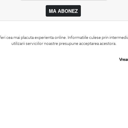
MA ABONEZ
BIGOTTI
SHARE
feri cea mai placuta experienta online. Informatiile culese prin intermed
Contact
Facebook
utilizarii serviciilor noastre presupune acceptarea acestora.
Magazine
LinkedIn
Cariere
Twitter
Intrebari frecvente
Pinterest
Vrea
Preturi retusuri
Instagram
Sitemap
PARTENERI IN
ROMANIA: