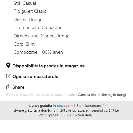
Stil:
Casual
Tip guler:
Clasic
Desen:
Dungi
Tip manseta:
Cu nasturi
Dimensiune:
Maneca lunga
Corp:
Slim
Compozitie:
100% linen
Disponibilitate produs in magazine
Opinia cumparatorului
Share
Haine si Incaltaminte
Camasi noua colectie
Camasa din in slim bej in dungi
Livrare gratuita in
easy
box
in 1-5 zile lucratoare.
`
Livrare gratuita la domiciliu
in 2-5 zile lucratoare incepand cu 249 Lei
Retur gratuit
in 30 de zile
Vezi detalii