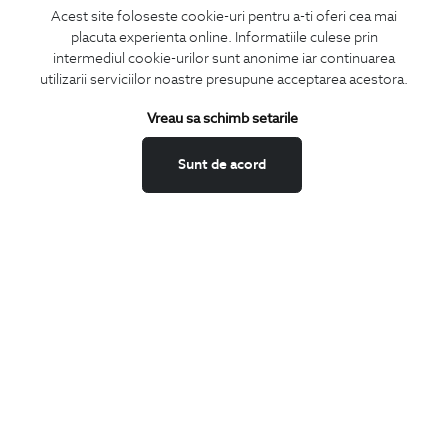
Acest site foloseste cookie-uri pentru a-ti oferi cea mai
placuta experienta online. Informatiile culese prin
CONCIERGE
intermediul cookie-urilor sunt anonime iar continuarea
Termeni si conditii
utilizarii serviciilor noastre presupune acceptarea acestora.
Schimburi si retur
Vreau sa schimb setarile
Securitatea datelor
Feedback site
Sunt de acord
ANPC
SOL
BIGOTTI
Contact
Magazine
Cariere
Intrebari frecvente
Preturi retusuri
Sitemap