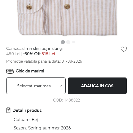
camasa din in slim bej in dungi
450
Lei
| -30% Off
315
Lei
Promotie valabila pana la data: 31-08-2026
Ghid de marimi
Selectati marimea
ADAUGA IN COS
COD:
1488022
Detalii produs
Culoare:
Bej
Sezon:
Spring-summer 2026