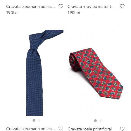
cravata bleumarin poliester tesut
cravata mov poliester tesut
190
Lei
190
Lei
cravata bleumarin poliester tesut
cravata rosie print floral