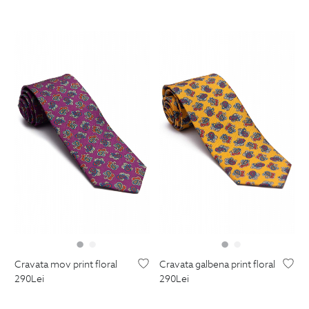
cravata mov print floral
cravata galbena print floral
290
Lei
290
Lei