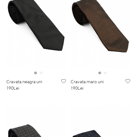
cravata neagra uni
cravata maro uni
190
Lei
190
Lei