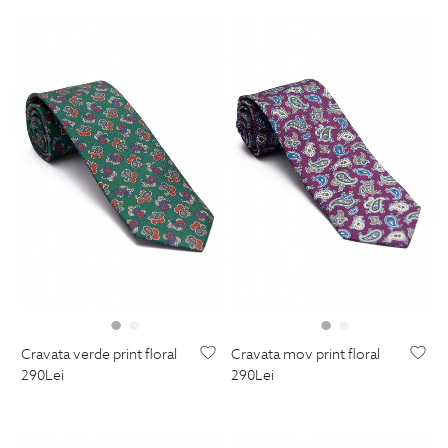
cravata verde print floral
cravata mov print floral
290
Lei
290
Lei