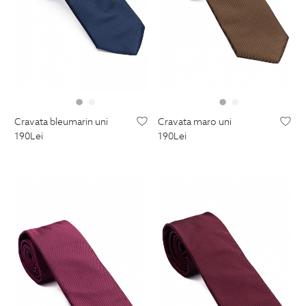
cravata maro uni
cravata bleumarin uni
190
Lei
190
Lei