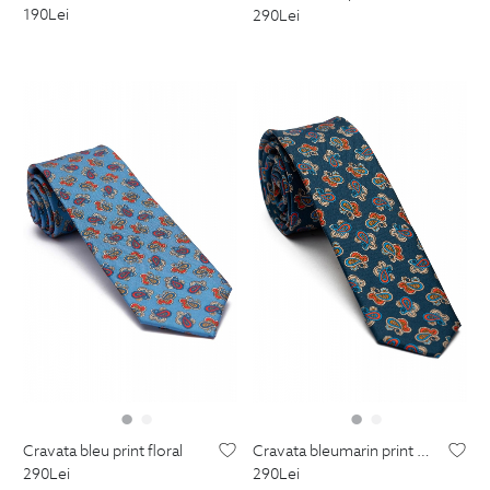
190
Lei
290
Lei
cravata bleu print floral
cravata bleumarin print floral
290
Lei
290
Lei