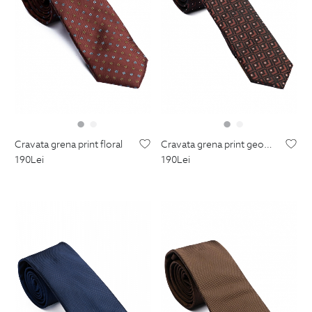
cravata grena print floral
cravata grena print geometric
190
Lei
190
Lei