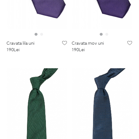
cravata lila uni
cravata mov uni
190
Lei
190
Lei