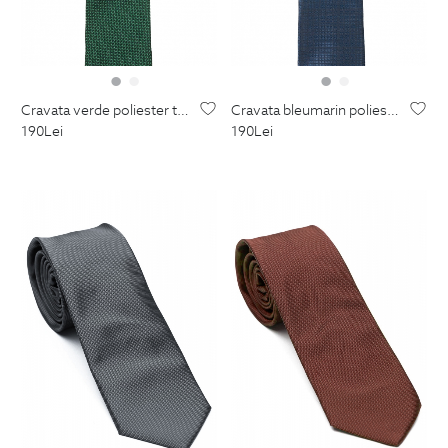
cravata verde poliester tesut
cravata bleumarin poliester tesut
190
Lei
190
Lei