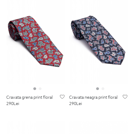
cravata grena print floral
cravata neagra print floral
290
Lei
290
Lei