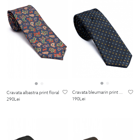
cravata bleumarin print floral
cravata albastra print floral
190
Lei
290
Lei