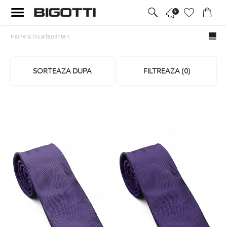
9
Haine si Incaltaminte
SORTEAZA DUPA
FILTREAZA (
0
)