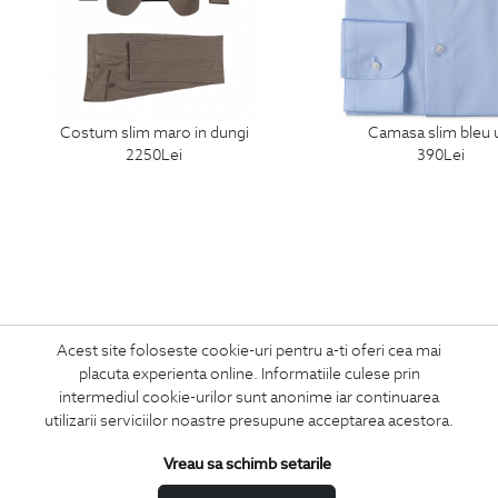
costum slim maro in dungi
camasa slim bleu 
2250
Lei
390
Lei
Acest site foloseste cookie-uri pentru a-ti oferi cea mai
ABONEAZA-TE
placuta experienta online. Informatiile culese prin
intermediul cookie-urilor sunt anonime iar continuarea
LA NEWSLETTER
utilizarii serviciilor noastre presupune acceptarea acestora.
Vreau sa schimb setarile
Confirm ca am peste 16 ani si doresc sa primesc
email-uri de