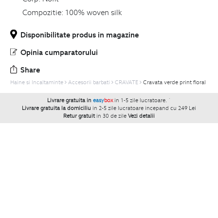
Compozitie:
100% woven silk
Disponibilitate produs in magazine
Opinia cumparatorului
Share
Haine si Incaltaminte
Accesorii barbati
CRAVATE
Cravata verde print floral
Livrare gratuita in
easy
box
in 1-5 zile lucratoare.
`
Livrare gratuita la domiciliu
in 2-5 zile lucratoare incepand cu 249 Lei
Retur gratuit
in 30 de zile
Vezi detalii