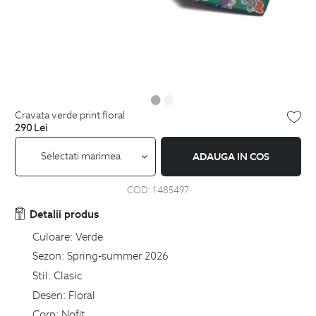
cravata verde print floral
290
Lei
Selectati marimea
ADAUGA IN COS
COD:
1485497
Detalii produs
Culoare:
Verde
Sezon:
Spring-summer 2026
Stil:
Clasic
Desen:
Floral
Corp:
Nofit