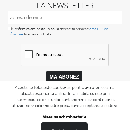
LA NEWSLETTER
Confirm ca am peste 16 ani si doresc sa primesc
email-uri de
informare
la adresa indicata.
MA ABONEZ
Acest site foloseste cookie-uri pentru a-ti oferi cea mai
Fii mereu la curent cu noutatile noastre,
oferte speciale si trenduri in moda masculina.
placuta experienta online. Informatiile culese prin
intermediul cookie-urilor sunt anonime iar continuarea
utilizarii serviciilor noastre presupune acceptarea acestora.
CONCIERGE
Termeni si conditii
Vreau sa schimb setarile
Schimburi si retur