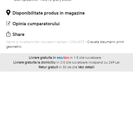
Disponibilitate produs in magazine
Opinia cumparatorului
Share
Haine si Incaltaminte
Accesorii barbati
CRAVATE
Cravata bleumarin print
geometric
Livrare gratuita in
easy
box
in 1-5 zile lucratoare.
`
Livrare gratuita la domiciliu
in 2-5 zile lucratoare incepand cu 249 Lei
Retur gratuit
in 30 de zile
Vezi detalii