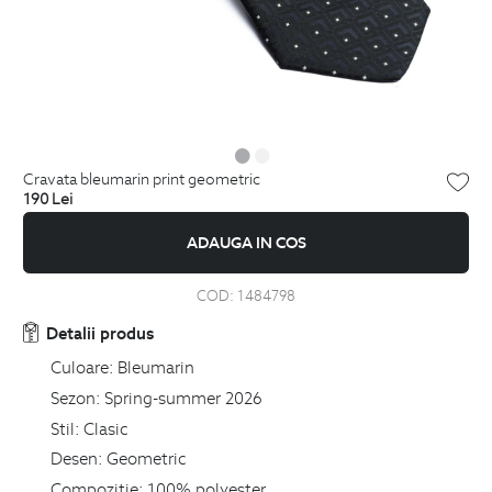
cravata bleumarin print geometric
190
Lei
ADAUGA IN COS
COD:
1484798
Detalii produs
Culoare:
Bleumarin
Sezon:
Spring-summer 2026
Stil:
Clasic
Desen:
Geometric
Compozitie:
100% polyester