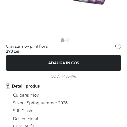
cravata mov print floral
290
Lei
ADAUGA IN COS
COD:
1485496
Detalii produs
Culoare:
Mov
Sezon:
Spring-summer 2026
Stil:
Clasic
Desen:
Floral
Corp:
Nofit