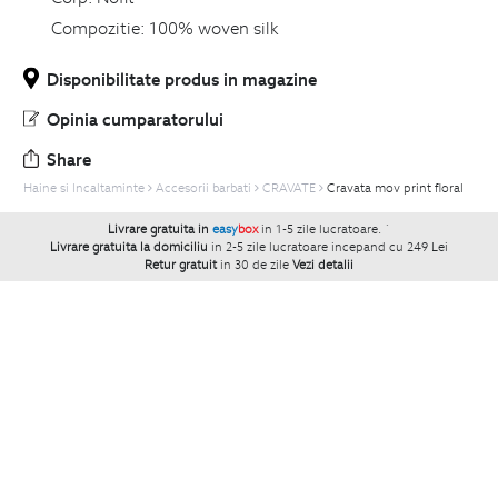
Compozitie:
100% woven silk
Disponibilitate produs in magazine
Opinia cumparatorului
Share
Haine si Incaltaminte
Accesorii barbati
CRAVATE
Cravata mov print floral
Livrare gratuita in
easy
box
in 1-5 zile lucratoare.
`
Livrare gratuita la domiciliu
in 2-5 zile lucratoare incepand cu 249 Lei
Retur gratuit
in 30 de zile
Vezi detalii