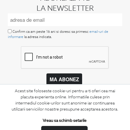
LA NEWSLETTER
Confirm ca am peste 16 ani si doresc sa primesc
email-uri de
informare
la adresa indicata.
MA ABONEZ
Fii mereu la curent cu noutatile noastre,
Acest site foloseste cookie-uri pentru a-ti oferi cea mai
oferte speciale si trenduri in moda masculina.
placuta experienta online. Informatiile culese prin
intermediul cookie-urilor sunt anonime iar continuarea
utilizarii serviciilor noastre presupune acceptarea acestora.
CONCIERGE
Termeni si conditii
Vreau sa schimb setarile
Schimburi si retur