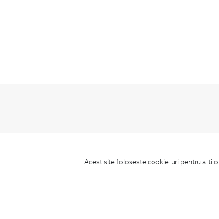
ABONEAZA-TE
LA NEWSLETTER
Acest site foloseste cookie-uri pentru a-ti o