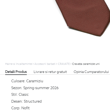
Haine si Incaltaminte
Accesorii barbati
CRAVATE
Cravata caramizie uni
Detalii Produs
Livrare si retur gratuit
Opinia Cumparatorului
Culoare:
Caramiziu
Sezon:
Spring-summer 2026
Stil:
Clasic
Desen:
Structured
Corp:
Nofit