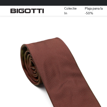
Colectie
Plaja pana la
In
-50%