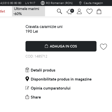
04)0310 80 80 80
L-V 9-17
RO Romanian (RON)
Cauta magazin
Ultimele marimi
na
9
tlet
-60%
cravata caramizie uni
190
Lei
ADAUGA IN COS
COD:
1485712
Detalii produs
Disponibilitate produs in magazine
Opinia cumparatorului
Share