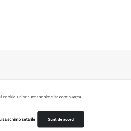
Fii mereu la curent cu noutatile noastre,
oferte speciale si trenduri in moda masculina.
iul cookie-urilor sunt anonime iar continuarea
u sa schimb setarile
Sunt de acord