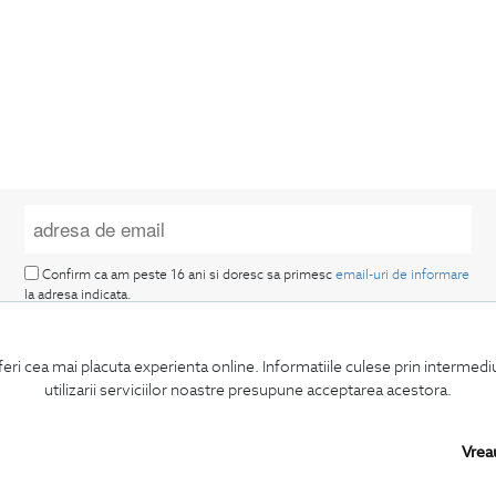
Confirm ca am peste 16 ani si doresc sa primesc
email-uri de informare
la adresa indicata.
feri cea mai placuta experienta online. Informatiile culese prin intermed
utilizarii serviciilor noastre presupune acceptarea acestora.
Vrea
MA ABONEZ