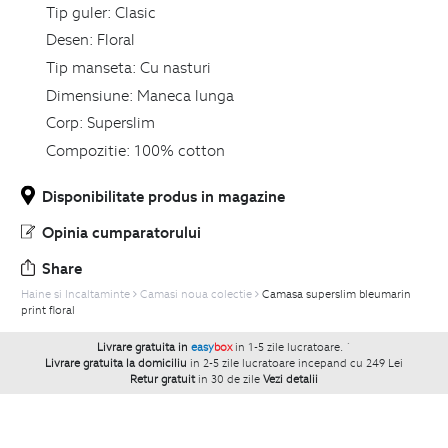
Tip guler:
Clasic
Desen:
Floral
Tip manseta:
Cu nasturi
Dimensiune:
Maneca lunga
Corp:
Superslim
Compozitie:
100% cotton
Disponibilitate produs in magazine
Opinia cumparatorului
Share
Haine si Incaltaminte
Camasi noua colectie
Camasa superslim bleumarin
print floral
Livrare gratuita in
easy
box
in 1-5 zile lucratoare.
`
Livrare gratuita la domiciliu
in 2-5 zile lucratoare incepand cu 249 Lei
Retur gratuit
in 30 de zile
Vezi detalii