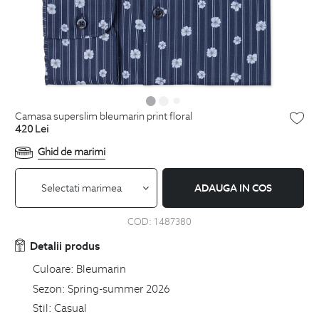
camasa superslim bleumarin print floral
420
Lei
Ghid de marimi
Selectati marimea
ADAUGA IN COS
COD:
1487380
Detalii produs
Culoare:
Bleumarin
Sezon:
Spring-summer 2026
Stil:
Casual