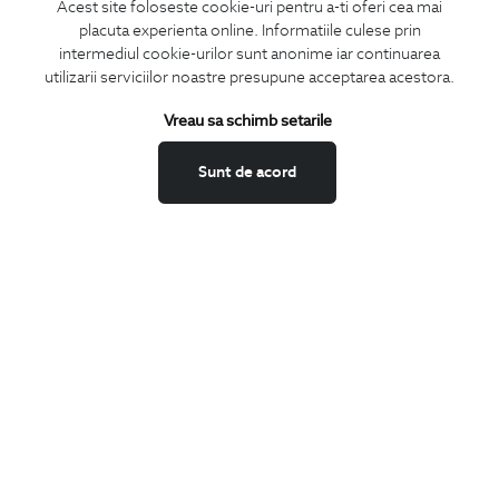
Acest site foloseste cookie-uri pentru a-ti oferi cea mai
placuta experienta online. Informatiile culese prin
CONCIERGE
intermediul cookie-urilor sunt anonime iar continuarea
Termeni si conditii
utilizarii serviciilor noastre presupune acceptarea acestora.
Schimburi si retur
Vreau sa schimb setarile
Securitatea datelor
Feedback site
Sunt de acord
ANPC
SOL
BIGOTTI
Contact
Magazine
Cariere
Intrebari frecvente
Preturi retusuri
Sitemap