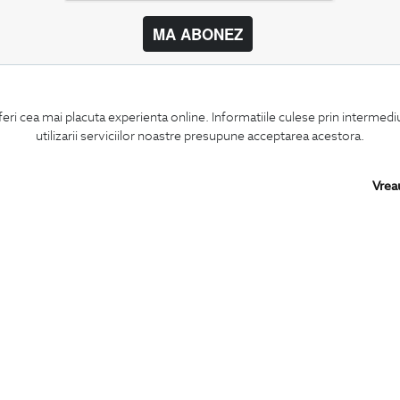
MA ABONEZ
BIGOTTI
SHARE
feri cea mai placuta experienta online. Informatiile culese prin intermed
Contact
Facebook
utilizarii serviciilor noastre presupune acceptarea acestora.
Magazine
LinkedIn
Cariere
Twitter
Intrebari frecvente
Pinterest
Vrea
Preturi retusuri
Instagram
Sitemap
PARTENERI IN
ROMANIA: