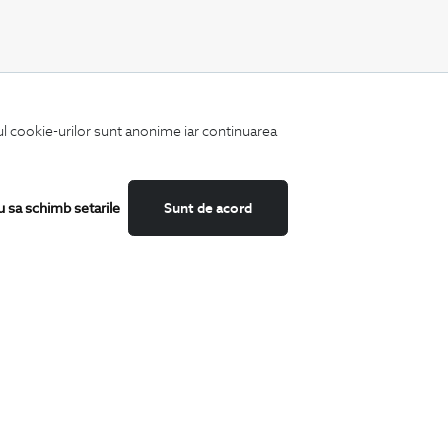
CATEGORII
iul cookie-urilor sunt anonime iar continuarea
Camasi
Tricouri
Sacouri
Costume
u sa schimb setarile
Sunt de acord
Incaltaminte
Pantaloni
Accesorii