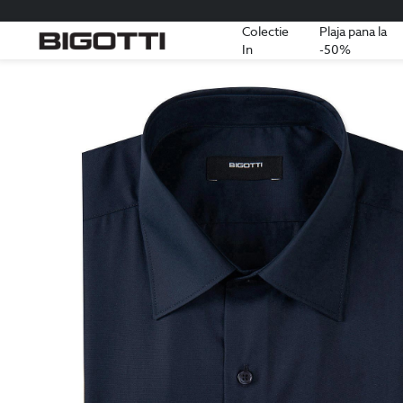
Colectie
Plaja pana la
In
-50%