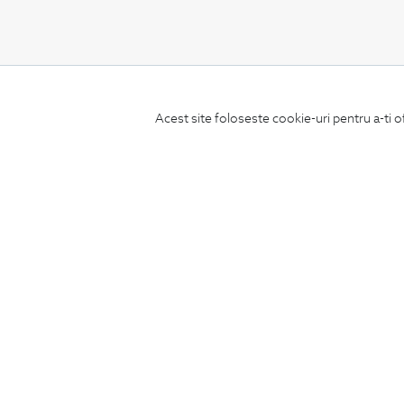
CONCIERGE
Acest site foloseste cookie-uri pentru a-ti o
Termeni si conditii
Schimburi si retur
Securitatea datelor
Feedback site
ANPC
SOL