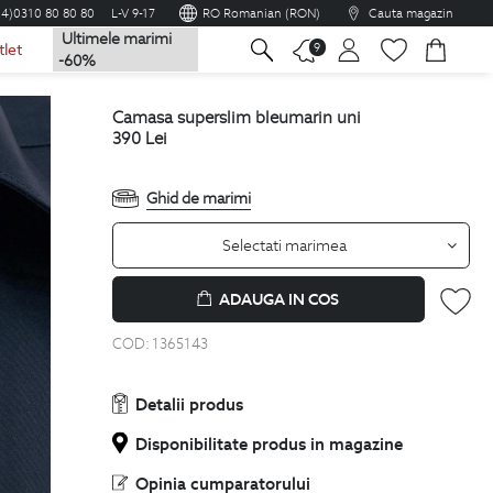
04)0310 80 80 80
L-V 9-17
RO Romanian (RON)
Cauta magazin
Ultimele marimi
na
9
tlet
-60%
camasa superslim bleumarin uni
390
Lei
Ghid de marimi
Selectati marimea
ADAUGA IN COS
COD:
1365143
Detalii produs
Disponibilitate produs in magazine
Opinia cumparatorului