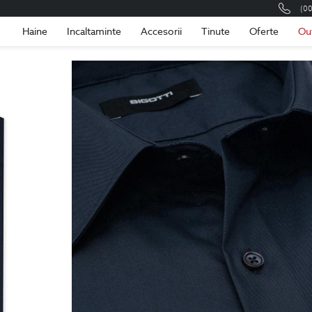
(0
Romania
Roma
Haine
Incaltaminte
Accesorii
Tinute
Oferte
Ou