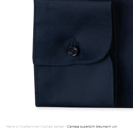
Haine si Incaltaminte
Camasi barbati
Camasa superslim bleumarin uni