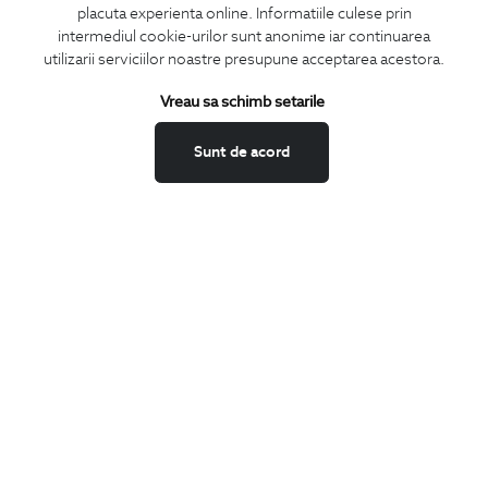
placuta experienta online. Informatiile culese prin
CONCIERGE
intermediul cookie-urilor sunt anonime iar continuarea
Termeni si conditii
utilizarii serviciilor noastre presupune acceptarea acestora.
Schimburi si retur
Vreau sa schimb setarile
Securitatea datelor
Feedback site
Sunt de acord
ANPC
SOL
BIGOTTI
Contact
Magazine
Cariere
Intrebari frecvente
Preturi retusuri
Sitemap