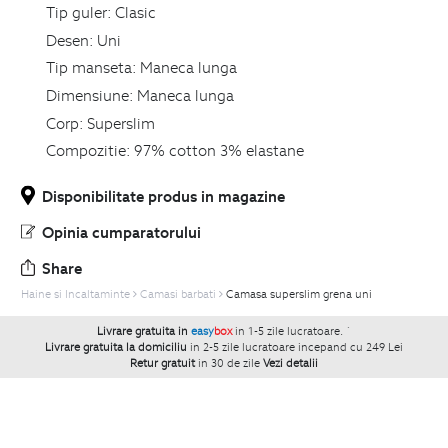
Tip guler:
Clasic
Desen:
Uni
Tip manseta:
Maneca lunga
Dimensiune:
Maneca lunga
Corp:
Superslim
Compozitie:
97% cotton 3% elastane
Disponibilitate produs in magazine
Opinia cumparatorului
Share
Haine si Incaltaminte
Camasi barbati
Camasa superslim grena uni
Livrare gratuita in
easy
box
in 1-5 zile lucratoare.
`
Livrare gratuita la domiciliu
in 2-5 zile lucratoare incepand cu 249 Lei
Retur gratuit
in 30 de zile
Vezi detalii