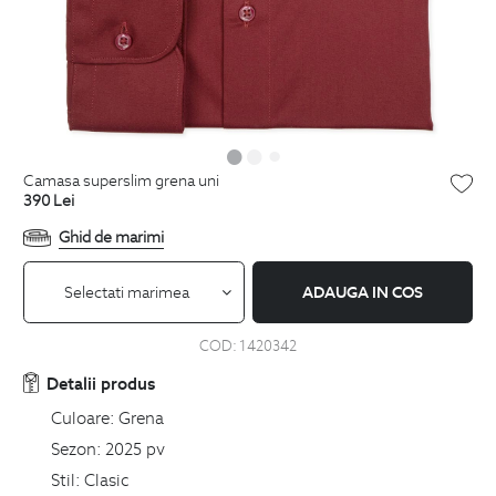
camasa superslim grena uni
390
Lei
Ghid de marimi
Selectati marimea
ADAUGA IN COS
COD:
1420342
Detalii produs
Culoare:
Grena
Sezon:
2025 pv
Stil:
Clasic