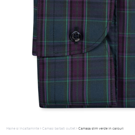
Haine si Incaltaminte
Camasi barbati outlet
Camasa slim verde in carouri