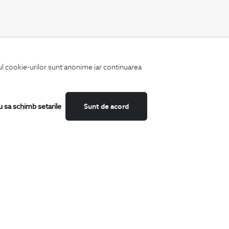
CATEGORII
iul cookie-urilor sunt anonime iar continuarea
Camasi
Tricouri
Sacouri
Costume
u sa schimb setarile
Sunt de acord
Incaltaminte
Pantaloni
Accesorii