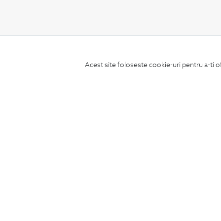
CONCIERGE
Acest site foloseste cookie-uri pentru a-ti o
Termeni si conditii
Schimburi si retur
Securitatea datelor
Feedback site
ANPC
SOL