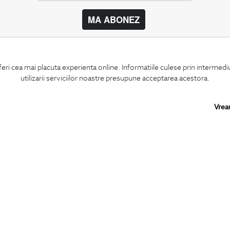
MA ABONEZ
BIGOTTI
SHARE
feri cea mai placuta experienta online. Informatiile culese prin intermed
Contact
Facebook
utilizarii serviciilor noastre presupune acceptarea acestora.
Magazine
LinkedIn
Cariere
Twitter
Intrebari frecvente
Pinterest
Vrea
Preturi retusuri
Instagram
Sitemap
PARTENERI IN
ROMANIA: