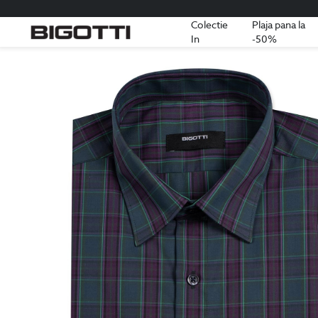
Colectie
Plaja pana la
In
-50%