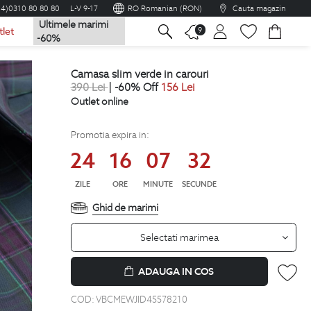
04)0310 80 80 80
L-V 9-17
RO Romanian (RON)
Cauta magazin
Ultimele marimi
na
9
tlet
-60%
camasa slim verde in carouri
390
Lei
| -60% Off
156
Lei
Outlet online
Promotia expira in:
24
16
07
31
ZILE
ORE
MINUTE
SECUNDE
Ghid de marimi
Selectati marimea
ADAUGA IN COS
COD:
VBCMEWJID45578210