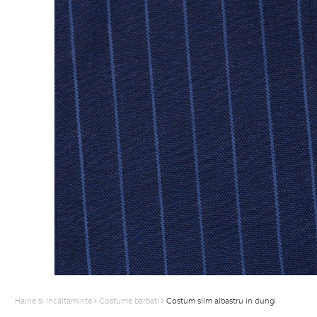
Haine si Incaltaminte
Costume barbati
Costum slim albastru in dungi