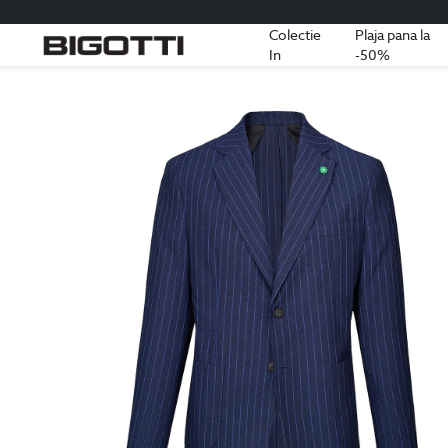
Colectie
Plaja pana la
In
-50%