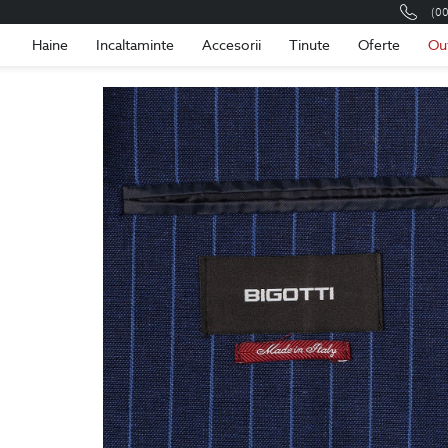
(0
Romania
Roma
Haine
Incaltaminte
Accesorii
Tinute
Oferte
Ou