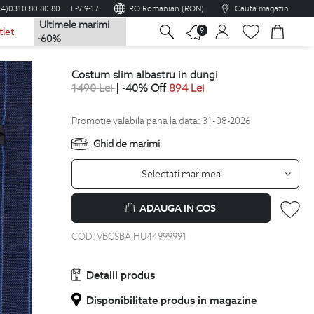
04)0310 80 80 80
L-V 9-17
RO Romanian (RON)
Cauta magazin
Ultimele marimi
na
9
tlet
-60%
costum slim albastru in dungi
1490
Lei
| -40% Off
894
Lei
Promotie valabila pana la data: 31-08-2026
Ghid de marimi
Selectati marimea
ADAUGA IN COS
COD:
VBCSBAIHU44999991
Detalii produs
Disponibilitate produs in magazine