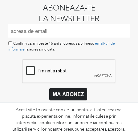
ABONEAZA-TE
LA NEWSLETTER
Confirm ca am peste 16 ani si doresc sa primesc
email-uri de
informare
la adresa indicata.
MA ABONEZ
Fii mereu la curent cu noutatile noastre,
Acest site foloseste cookie-uri pentru a-ti oferi cea mai
oferte speciale si trenduri in moda masculina.
placuta experienta online. Informatiile culese prin
intermediul cookie-urilor sunt anonime iar continuarea
CONCIERGE
utilizarii serviciilor noastre presupune acceptarea acestora.
Termeni si conditii