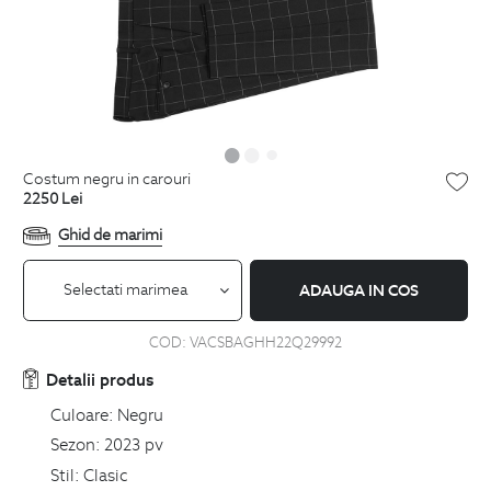
costum negru in carouri
2250
Lei
Ghid de marimi
Selectati marimea
ADAUGA IN COS
COD:
VACSBAGHH22Q29992
Detalii produs
Culoare:
Negru
Sezon:
2023 pv
Stil:
Clasic