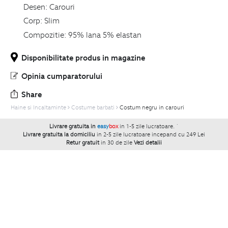
Desen:
Carouri
Corp:
Slim
Compozitie:
95% lana 5% elastan
Disponibilitate produs in magazine
Opinia cumparatorului
Share
Haine si Incaltaminte
Costume barbati
Costum negru in carouri
Livrare gratuita in
easy
box
in 1-5 zile lucratoare.
`
Livrare gratuita la domiciliu
in 2-5 zile lucratoare incepand cu 249 Lei
Retur gratuit
in 30 de zile
Vezi detalii