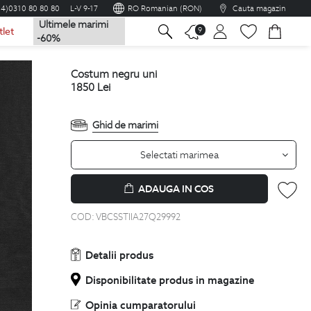
04)0310 80 80 80
L-V 9-17
RO Romanian (RON)
Cauta magazin
Ultimele marimi
na
9
tlet
-60%
costum negru uni
1850
Lei
Ghid de marimi
Selectati marimea
ADAUGA IN COS
COD:
VBCSSTIIA27Q29992
Detalii produs
Disponibilitate produs in magazine
Opinia cumparatorului