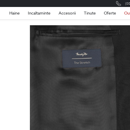
(0
Romania
Roma
Haine
Incaltaminte
Accesorii
Tinute
Oferte
Ou