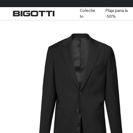
Colectie
Plaja pana la
In
-50%