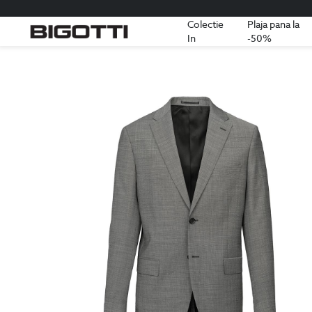
Colectie
Plaja pana la
In
-50%