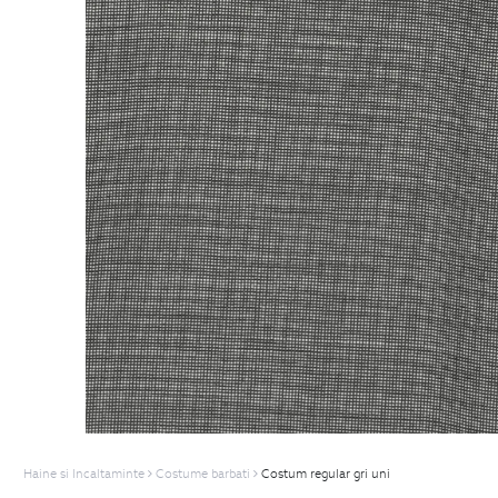
Haine si Incaltaminte
Costume barbati
Costum regular gri uni