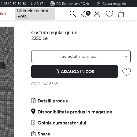
04)0310 80 80 80
L-V 9-17
RO Romanian (RON)
Cauta magazin
Ultimele marimi
na
9
tlet
-60%
costum regular gri uni
2250
Lei
Selectati marimea
ADAUGA IN COS
COD:
1418569
Detalii produs
Disponibilitate produs in magazine
Opinia cumparatorului
Share