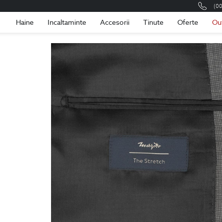
(0
Romania
Roma
Haine
Incaltaminte
Accesorii
Tinute
Oferte
Ou