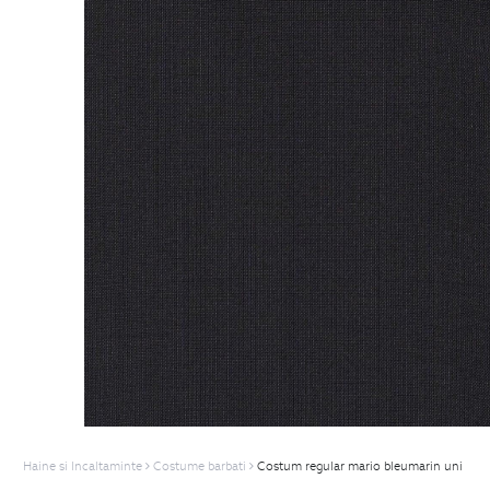
Haine si Incaltaminte
Costume barbati
Costum regular mario bleumarin uni