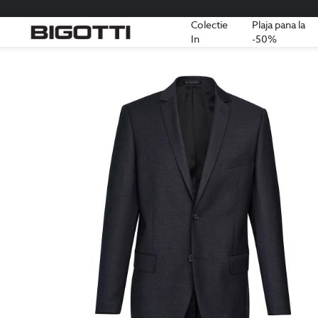
Colectie
Plaja pana la
In
-50%