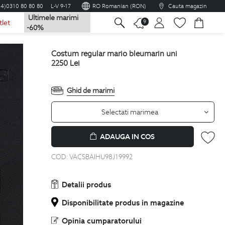
04)0310 80 80 80
L-V 9-17
RO Romanian (RON)
Cauta magazin
Ultimele marimi
na
9
tlet
-60%
costum regular mario bleumarin uni
2250
Lei
Ghid de marimi
Selectati marimea
ADAUGA IN COS
COD:
VACSBAIHU98J19992
Detalii produs
Disponibilitate produs in magazine
Opinia cumparatorului