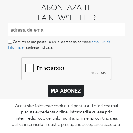
ABONEAZA-TE
LA NEWSLETTER
Confirm ca am peste 16 ani si doresc sa primesc
email-uri de
informare
la adresa indicata.
MA ABONEZ
Fii mereu la curent cu noutatile noastre,
Acest site foloseste cookie-uri pentru a-ti oferi cea mai
oferte speciale si trenduri in moda masculina.
placuta experienta online. Informatiile culese prin
intermediul cookie-urilor sunt anonime iar continuarea
CONCIERGE
utilizarii serviciilor noastre presupune acceptarea acestora.
Termeni si conditii