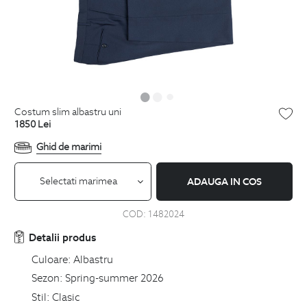
costum slim albastru uni
1850
Lei
Ghid de marimi
Selectati marimea
ADAUGA IN COS
COD:
1482024
Detalii produs
Culoare:
Albastru
Sezon:
Spring-summer 2026
Stil:
Clasic