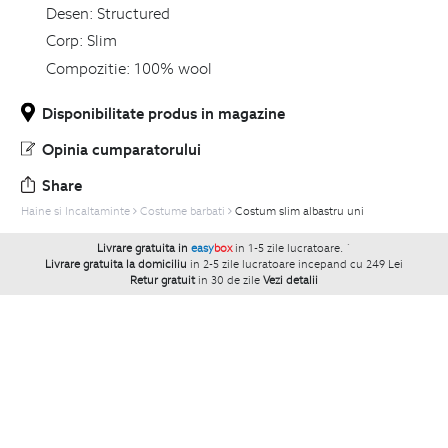
Desen:
Structured
Corp:
Slim
Compozitie:
100% wool
Disponibilitate produs in magazine
Opinia cumparatorului
Share
Haine si Incaltaminte
Costume barbati
Costum slim albastru uni
Livrare gratuita in
easy
box
in 1-5 zile lucratoare.
`
Livrare gratuita la domiciliu
in 2-5 zile lucratoare incepand cu 249 Lei
Retur gratuit
in 30 de zile
Vezi detalii