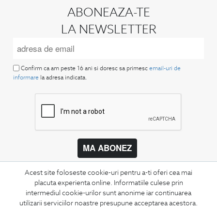
ABONEAZA-TE
LA NEWSLETTER
Confirm ca am peste 16 ani si doresc sa primesc
email-uri de
informare
la adresa indicata.
MA ABONEZ
Fii mereu la curent cu noutatile noastre,
Acest site foloseste cookie-uri pentru a-ti oferi cea mai
oferte speciale si trenduri in moda masculina.
placuta experienta online. Informatiile culese prin
intermediul cookie-urilor sunt anonime iar continuarea
CONCIERGE
utilizarii serviciilor noastre presupune acceptarea acestora.
Termeni si conditii