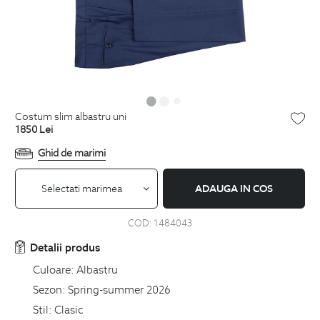
costum slim albastru uni
1850
Lei
Ghid de marimi
Selectati marimea
ADAUGA IN COS
COD:
1484043
Detalii produs
Culoare:
Albastru
Sezon:
Spring-summer 2026
Stil:
Clasic