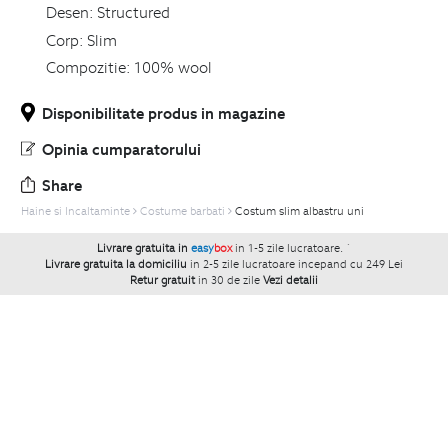
Desen:
Structured
Corp:
Slim
Compozitie:
100% wool
Disponibilitate produs in magazine
Opinia cumparatorului
Share
Haine si Incaltaminte
Costume barbati
Costum slim albastru uni
Livrare gratuita in
easy
box
in 1-5 zile lucratoare.
`
Livrare gratuita la domiciliu
in 2-5 zile lucratoare incepand cu 249 Lei
Retur gratuit
in 30 de zile
Vezi detalii