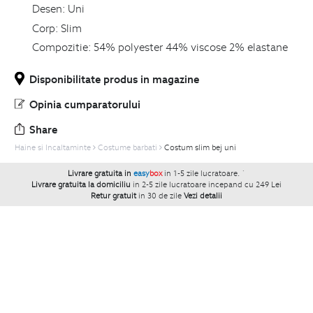
Desen:
Uni
Corp:
Slim
Compozitie:
54% polyester 44% viscose 2% elastane
Disponibilitate produs in magazine
Opinia cumparatorului
Share
Haine si Incaltaminte
Costume barbati
Costum slim bej uni
Livrare gratuita in
easy
box
in 1-5 zile lucratoare.
`
Livrare gratuita la domiciliu
in 2-5 zile lucratoare incepand cu 249 Lei
Retur gratuit
in 30 de zile
Vezi detalii