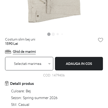
costum slim bej uni
1590
Lei
Ghid de marimi
Selectati marimea
ADAUGA IN COS
COD:
1479406
Detalii produs
Culoare:
Bej
Sezon:
Spring-summer 2026
Stil:
Casual