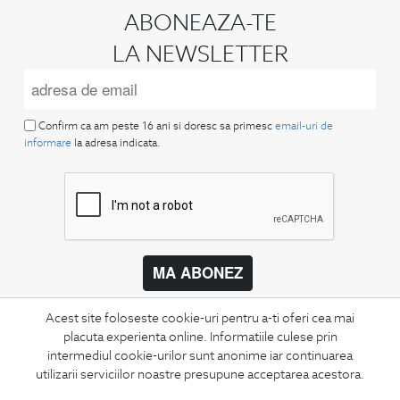
ABONEAZA-TE
LA NEWSLETTER
Confirm ca am peste 16 ani si doresc sa primesc
email-uri de
informare
la adresa indicata.
MA ABONEZ
Fii mereu la curent cu noutatile noastre,
Acest site foloseste cookie-uri pentru a-ti oferi cea mai
oferte speciale si trenduri in moda masculina.
placuta experienta online. Informatiile culese prin
intermediul cookie-urilor sunt anonime iar continuarea
CONCIERGE
utilizarii serviciilor noastre presupune acceptarea acestora.
Termeni si conditii