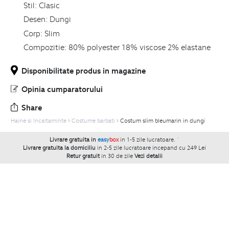
Stil:
Clasic
Desen:
Dungi
Corp:
Slim
Compozitie:
80% polyester 18% viscose 2% elastane
Disponibilitate produs in magazine
Opinia cumparatorului
Share
Haine si Incaltaminte
Costume barbati
Costum slim bleumarin in dungi
Livrare gratuita in
easy
box
in 1-5 zile lucratoare.
`
Livrare gratuita la domiciliu
in 2-5 zile lucratoare incepand cu 249 Lei
Retur gratuit
in 30 de zile
Vezi detalii