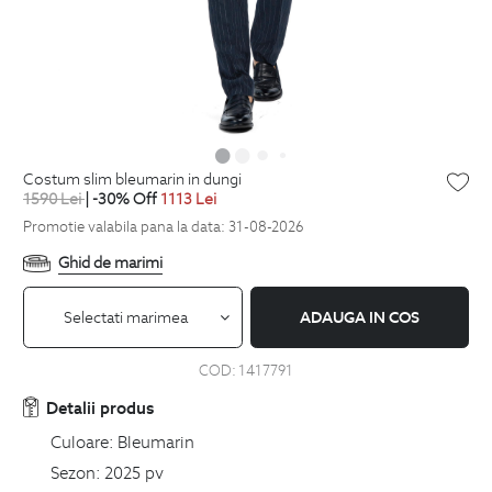
costum slim bleumarin in dungi
1590
Lei
| -30% Off
1113
Lei
Promotie valabila pana la data: 31-08-2026
Ghid de marimi
Selectati marimea
ADAUGA IN COS
COD:
1417791
Detalii produs
Culoare:
Bleumarin
Sezon:
2025 pv