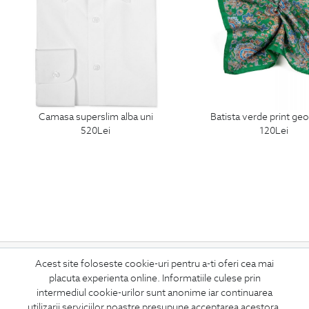
camasa superslim alba uni
batista verde print ge
520
Lei
120
Lei
ABONEAZA-TE
Acest site foloseste cookie-uri pentru a-ti oferi cea mai
placuta experienta online. Informatiile culese prin
LA NEWSLETTER
intermediul cookie-urilor sunt anonime iar continuarea
utilizarii serviciilor noastre presupune acceptarea acestora.