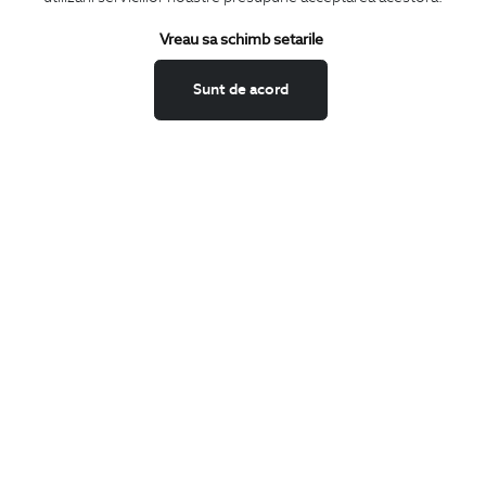
Vreau sa schimb setarile
Confirm ca am peste 16 ani si doresc sa primesc
email-uri de
informare
la adresa indicata.
Sunt de acord
MA ABONEZ
Fii mereu la curent cu noutatile noastre,
oferte speciale si trenduri in moda masculina.
CONCIERGE
Termeni si conditii
Schimburi si retur
Securitatea datelor
Feedback site