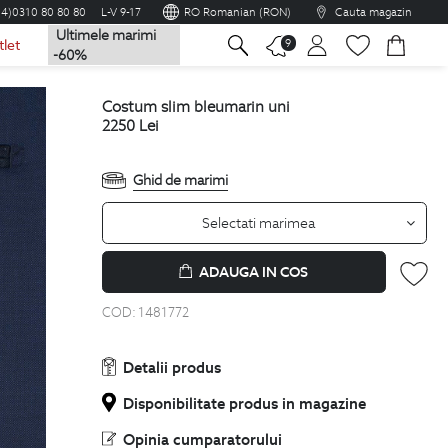
04)0310 80 80 80
L-V 9-17
RO Romanian (RON)
Cauta magazin
Ultimele marimi
na
9
tlet
-60%
costum slim bleumarin uni
2250
Lei
Ghid de marimi
Selectati marimea
ADAUGA IN COS
COD:
1481772
Detalii produs
Disponibilitate produs in magazine
Opinia cumparatorului