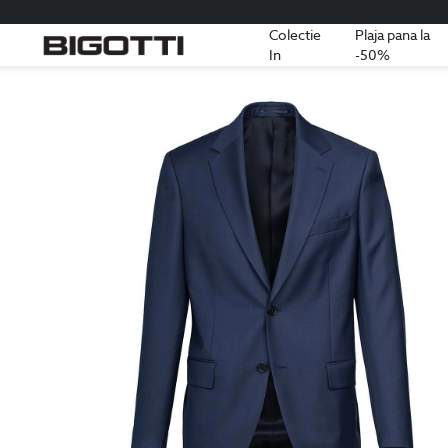
Colectie
Plaja pana la
In
-50%