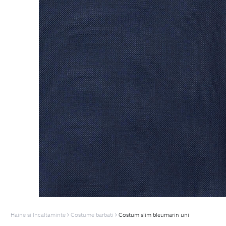
Haine si Incaltaminte
Costume barbati
Costum slim bleumarin uni