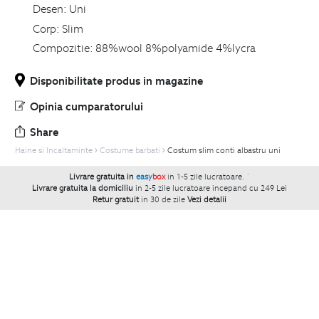
Desen:
Uni
Corp:
Slim
Compozitie:
88%wool 8%polyamide 4%lycra
Disponibilitate produs in magazine
Opinia cumparatorului
Share
Haine si Incaltaminte
Costume barbati
Costum slim conti albastru uni
Livrare gratuita in
easy
box
in 1-5 zile lucratoare.
`
Livrare gratuita la domiciliu
in 2-5 zile lucratoare incepand cu 249 Lei
Retur gratuit
in 30 de zile
Vezi detalii