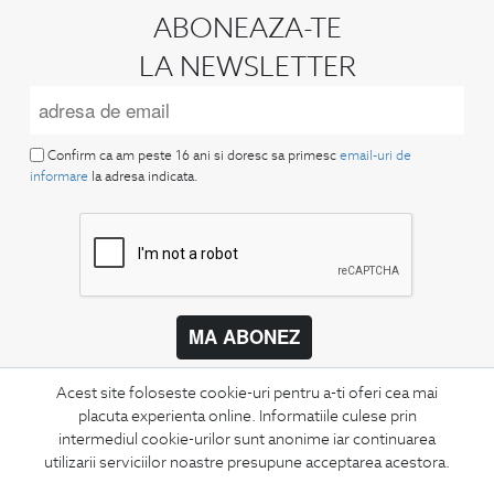
ABONEAZA-TE
LA NEWSLETTER
Confirm ca am peste 16 ani si doresc sa primesc
email-uri de
informare
la adresa indicata.
MA ABONEZ
Fii mereu la curent cu noutatile noastre,
Acest site foloseste cookie-uri pentru a-ti oferi cea mai
oferte speciale si trenduri in moda masculina.
placuta experienta online. Informatiile culese prin
intermediul cookie-urilor sunt anonime iar continuarea
CONCIERGE
utilizarii serviciilor noastre presupune acceptarea acestora.
Termeni si conditii