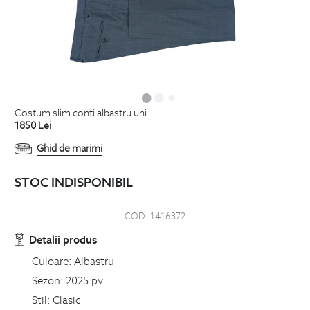
costum slim conti albastru uni
1850
Lei
Ghid de marimi
STOC INDISPONIBIL
COD:
1416372
Detalii produs
Culoare:
Albastru
Sezon:
2025 pv
Stil:
Clasic