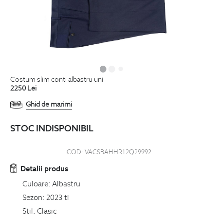
costum slim conti albastru uni
2250
Lei
Ghid de marimi
STOC INDISPONIBIL
COD:
VACSBAHHR12Q29992
Detalii produs
Culoare:
Albastru
Sezon:
2023 ti
Stil:
Clasic