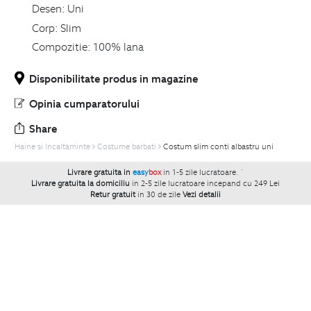
Desen:
Uni
Corp:
Slim
Compozitie:
100% lana
Disponibilitate produs in magazine
Opinia cumparatorului
Share
Haine si Incaltaminte
Costume barbati
Costum slim conti albastru uni
Livrare gratuita in
easy
box
in 1-5 zile lucratoare.
`
Livrare gratuita la domiciliu
in 2-5 zile lucratoare incepand cu 249 Lei
Retur gratuit
in 30 de zile
Vezi detalii