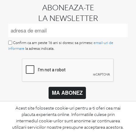
ABONEAZA-TE
LA NEWSLETTER
Confirm ca am peste 16 ani si doresc sa primesc
email-uri de
informare
la adresa indicata.
MA ABONEZ
Fii mereu la curent cu noutatile noastre,
Acest site foloseste cookie-uri pentru a-ti oferi cea mai
oferte speciale si trenduri in moda masculina.
placuta experienta online. Informatiile culese prin
intermediul cookie-urilor sunt anonime iar continuarea
CONCIERGE
utilizarii serviciilor noastre presupune acceptarea acestora.
Termeni si conditii