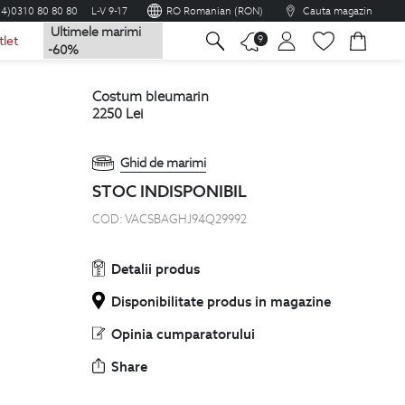
04)0310 80 80 80
L-V 9-17
RO Romanian (RON)
Cauta magazin
Ultimele marimi
na
9
tlet
-60%
costum bleumarin
2250
Lei
Ghid de marimi
STOC INDISPONIBIL
COD:
VACSBAGHJ94Q29992
Detalii produs
Disponibilitate produs in magazine
Opinia cumparatorului
Share