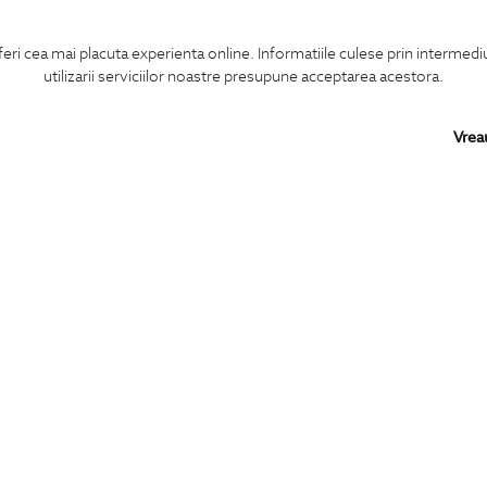
feri cea mai placuta experienta online. Informatiile culese prin intermed
utilizarii serviciilor noastre presupune acceptarea acestora.
Vrea
Confirm ca am peste 16 ani si doresc sa primesc
email-uri de informare
la adresa indicata.
MA ABONEZ
BIGOTTI
SHARE
Contact
Facebook
Magazine
LinkedIn