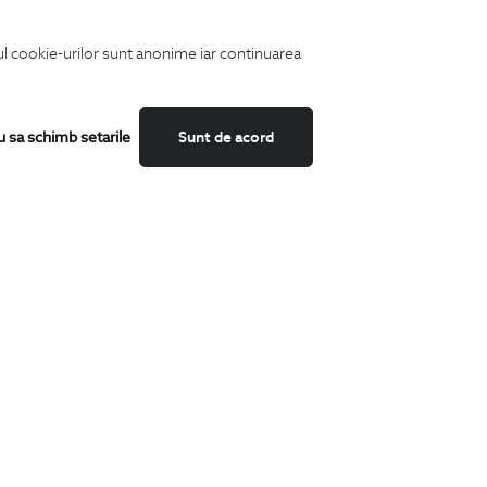
iul cookie-urilor sunt anonime iar continuarea
u sa schimb setarile
Sunt de acord
Fii mereu la curent cu noutatile noastre,
oferte speciale si trenduri in moda masculina.
CATEGORII
Camasi
Tricouri