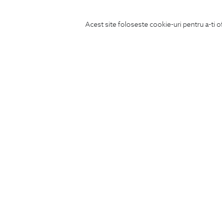
Acest site foloseste cookie-uri pentru a-ti o
ABONEAZA-TE
LA NEWSLETTER
CONCIERGE
Termeni si conditii
Schimburi si retur