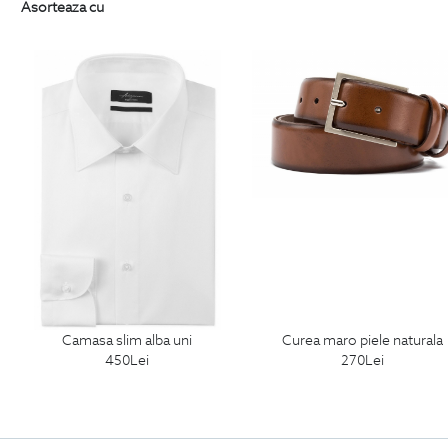
Asorteaza cu
camasa slim alba uni
curea maro piele naturala
450
Lei
270
Lei