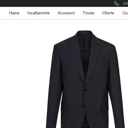
(0
Romania
Roma
Haine
Incaltaminte
Accesorii
Tinute
Oferte
Ou