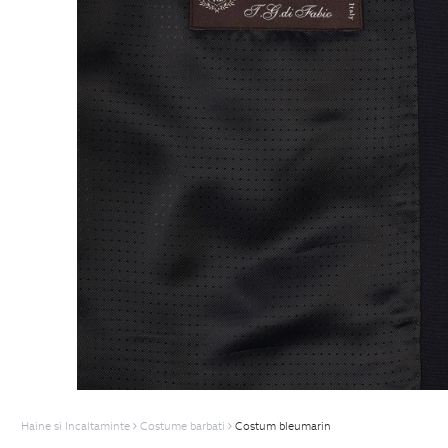
Haine si Incaltaminte
Costume barbati
Costum bleumarin