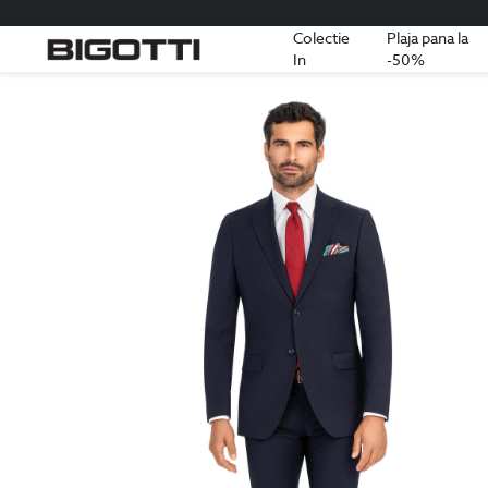
Colectie
Plaja pana la
In
-50%