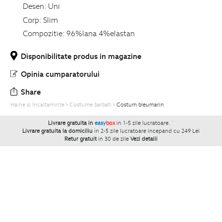
Desen:
Uni
Corp:
Slim
Compozitie:
96%lana 4%elastan
Disponibilitate produs in magazine
Opinia cumparatorului
Share
Haine si Incaltaminte
Costume barbati
Costum bleumarin
Livrare gratuita in
easy
box
in 1-5 zile lucratoare.
`
Livrare gratuita la domiciliu
in 2-5 zile lucratoare incepand cu 249 Lei
Retur gratuit
in 30 de zile
Vezi detalii