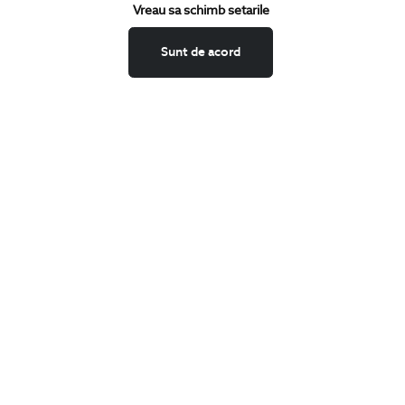
Vreau sa schimb setarile
Confirm ca am peste 16 ani si doresc sa primesc
email-uri de
informare
la adresa indicata.
Sunt de acord
MA ABONEZ
Fii mereu la curent cu noutatile noastre,
oferte speciale si trenduri in moda masculina.
CONCIERGE
Termeni si conditii
Schimburi si retur
Securitatea datelor
Feedback site
ANPC