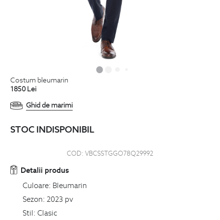
costum bleumarin
1850
Lei
Ghid de marimi
STOC INDISPONIBIL
COD:
VBCSSTGGO78Q29992
Detalii produs
Culoare:
Bleumarin
Sezon:
2023 pv
Stil:
Clasic