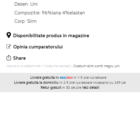
Desen:
Uni
Compozitie:
96%lana 4%elastan
Corp:
Slim
Disponibilitate produs in magazine
Opinia cumparatorului
Share
Haine si Incaltaminte
Costume barbati
Costum slim conti negru uni
Livrare gratuita in
easy
box
in 1-5 zile lucratoare.
`
Livrare gratuita la domiciliu
in 2-5 zile lucratoare incepand cu 249 Lei
Retur gratuit
in 30 de zile
Vezi detalii