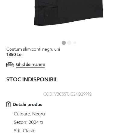
costum slim conti negru uni
1850
Lei
Ghid de marimi
STOC INDISPONIBIL
COD:
VBCSSTJIC24Q29992
Detalii produs
Culoare:
Negru
Sezon:
2024 ti
Stil:
Clasic