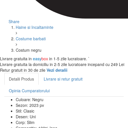
Share
Haine si Incaltaminte
Costume barbati
Costum negru
Livrare gratuita in
easy
box
in 1-5 zile lucratoare.
`
Livrare gratuita la domiciliu
in 2-5 zile lucratoare incepand cu 249 Lei
Retur gratuit
in 30 de zile
Vezi detalii
Detalii Produs
Livrare si retur gratuit
Opinia Cumparatorului
Culoare:
Negru
Sezon:
2023 pv
Stil:
Clasic
Desen:
Uni
Corp:
Slim
Compozitie:
100% lana