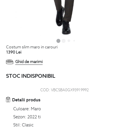
costum slim maro in carouri
1390
Lei
Ghid de marimi
STOC INDISPONIBIL
COD:
VBCSBA0GX93919992
Detalii produs
Culoare:
Maro
Sezon:
2022 ti
Stil:
Clasic