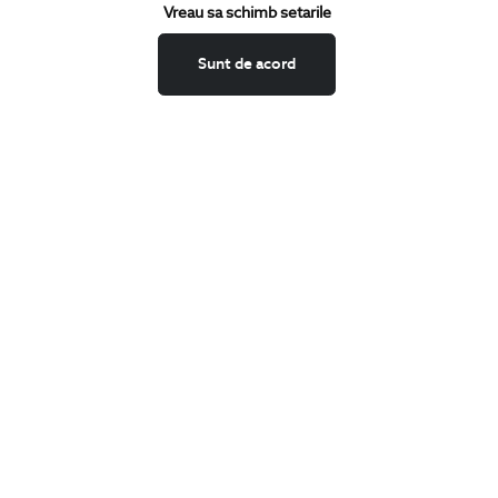
Vreau sa schimb setarile
Confirm ca am peste 16 ani si doresc sa primesc
email-uri de
informare
la adresa indicata.
Sunt de acord
MA ABONEZ
Fii mereu la curent cu noutatile noastre,
oferte speciale si trenduri in moda masculina.
CONCIERGE
Termeni si conditii
Schimburi si retur
Securitatea datelor
Feedback site
ANPC