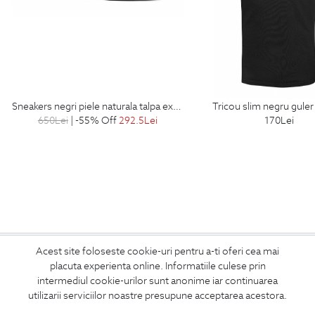
sneakers negri piele naturala talpa extra light
tricou slim negru gule
650
Lei
| -55% Off
292.5
Lei
170
Lei
ABONEAZA-TE
Acest site foloseste cookie-uri pentru a-ti oferi cea mai
placuta experienta online. Informatiile culese prin
LA NEWSLETTER
intermediul cookie-urilor sunt anonime iar continuarea
utilizarii serviciilor noastre presupune acceptarea acestora.