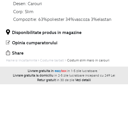
Desen:
Carouri
Corp:
Slim
Compozitie:
63%poliester 34%vascoza 3%elastan
Disponibilitate produs in magazine
Opinia cumparatorului
Share
Haine si Incaltaminte
Costume barbati
Costum slim maro in carouri
Livrare gratuita in
easy
box
in 1-5 zile lucratoare.
`
Livrare gratuita la domiciliu
in 2-5 zile lucratoare incepand cu 249 Lei
Retur gratuit
in 30 de zile
Vezi detalii