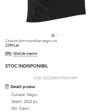
costum slim mondrian negru uni
2290
Lei
Ghid de marimi
STOC INDISPONIBIL
COD:
VACSCRGHM74W19991
Detalii produs
Culoare:
Negru
Sezon:
2023 pv
Stil:
Clasic