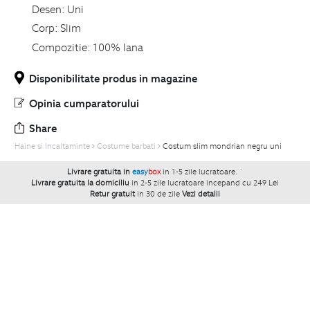
Desen:
Uni
Corp:
Slim
Compozitie:
100% lana
Disponibilitate produs in magazine
Opinia cumparatorului
Share
Haine si Incaltaminte
Costume barbati
Costum slim mondrian negru uni
Livrare gratuita in
easy
box
in 1-5 zile lucratoare.
`
Livrare gratuita la domiciliu
in 2-5 zile lucratoare incepand cu 249 Lei
Retur gratuit
in 30 de zile
Vezi detalii