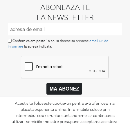
ABONEAZA-TE
LA NEWSLETTER
Confirm ca am peste 16 ani si doresc sa primesc
email-uri de
informare
la adresa indicata.
MA ABONEZ
Fii mereu la curent cu noutatile noastre,
Acest site foloseste cookie-uri pentru a-ti oferi cea mai
oferte speciale si trenduri in moda masculina.
placuta experienta online. Informatiile culese prin
intermediul cookie-urilor sunt anonime iar continuarea
CONCIERGE
utilizarii serviciilor noastre presupune acceptarea acestora.
Termeni si conditii