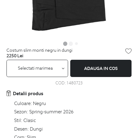
costum slim monti negru in dungi
2250
Lei
Selectati marimea
ADAUGA IN COS
COD:
1480723
Detalii produs
Culoare:
Negru
Sezon:
Spring-summer 2026
Stil:
Clasic
Desen:
Dungi
Corp:
Slim