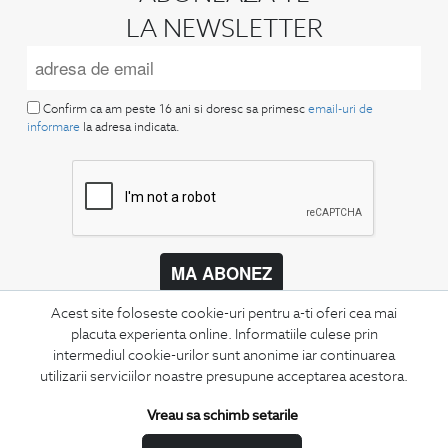
LA NEWSLETTER
Confirm ca am peste 16 ani si doresc sa primesc
email-uri de
informare
la adresa indicata.
MA ABONEZ
Fii mereu la curent cu noutatile noastre,
Acest site foloseste cookie-uri pentru a-ti oferi cea mai
oferte speciale si trenduri in moda masculina.
placuta experienta online. Informatiile culese prin
intermediul cookie-urilor sunt anonime iar continuarea
utilizarii serviciilor noastre presupune acceptarea acestora.
CONCIERGE
Termeni si conditii
Vreau sa schimb setarile
Schimburi si retur