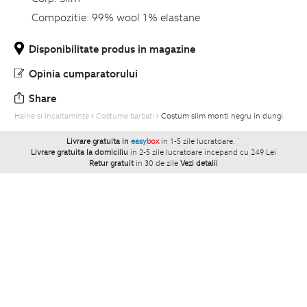
Compozitie:
99% wool 1% elastane
Disponibilitate produs in magazine
Opinia cumparatorului
Share
Haine si Incaltaminte
Costume barbati
Costum slim monti negru in dungi
Livrare gratuita in
easy
box
in 1-5 zile lucratoare.
`
Livrare gratuita la domiciliu
in 2-5 zile lucratoare incepand cu 249 Lei
Retur gratuit
in 30 de zile
Vezi detalii