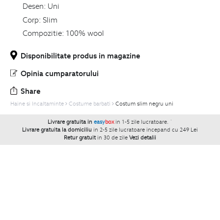
Desen:
Uni
Corp:
Slim
Compozitie:
100% wool
Disponibilitate produs in magazine
Opinia cumparatorului
Share
Haine si Incaltaminte
Costume barbati
Costum slim negru uni
Livrare gratuita in
easy
box
in 1-5 zile lucratoare.
`
Livrare gratuita la domiciliu
in 2-5 zile lucratoare incepand cu 249 Lei
Retur gratuit
in 30 de zile
Vezi detalii