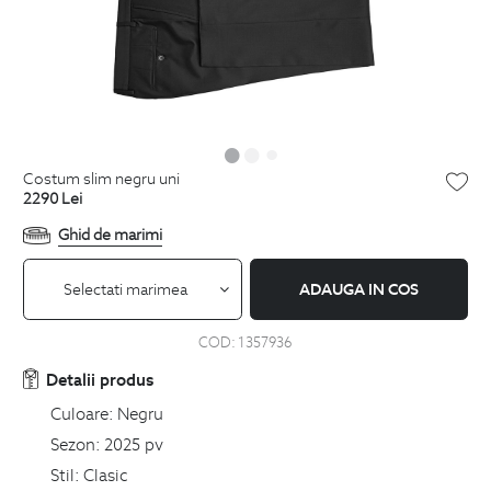
costum slim negru uni
2290
Lei
Ghid de marimi
Selectati marimea
ADAUGA IN COS
COD:
1357936
Detalii produs
Culoare:
Negru
Sezon:
2025 pv
Stil:
Clasic