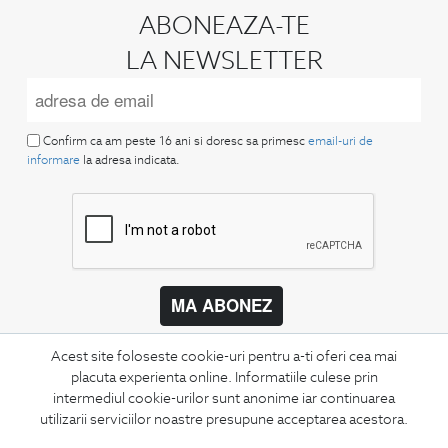
ABONEAZA-TE
LA NEWSLETTER
Confirm ca am peste 16 ani si doresc sa primesc
email-uri de
informare
la adresa indicata.
MA ABONEZ
Fii mereu la curent cu noutatile noastre,
Acest site foloseste cookie-uri pentru a-ti oferi cea mai
oferte speciale si trenduri in moda masculina.
placuta experienta online. Informatiile culese prin
intermediul cookie-urilor sunt anonime iar continuarea
CONCIERGE
utilizarii serviciilor noastre presupune acceptarea acestora.
Termeni si conditii