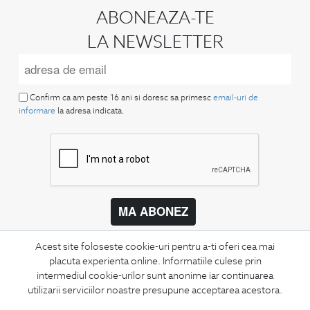
ABONEAZA-TE
LA NEWSLETTER
Confirm ca am peste 16 ani si doresc sa primesc
email-uri de
informare
la adresa indicata.
MA ABONEZ
Fii mereu la curent cu noutatile noastre,
Acest site foloseste cookie-uri pentru a-ti oferi cea mai
oferte speciale si trenduri in moda masculina.
placuta experienta online. Informatiile culese prin
intermediul cookie-urilor sunt anonime iar continuarea
CONCIERGE
utilizarii serviciilor noastre presupune acceptarea acestora.
Termeni si conditii