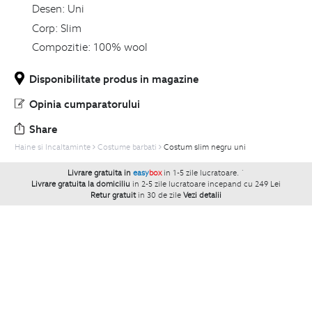
Desen:
Uni
Corp:
Slim
Compozitie:
100% wool
Disponibilitate produs in magazine
Opinia cumparatorului
Share
Haine si Incaltaminte
Costume barbati
Costum slim negru uni
Livrare gratuita in
easy
box
in 1-5 zile lucratoare.
`
Livrare gratuita la domiciliu
in 2-5 zile lucratoare incepand cu 249 Lei
Retur gratuit
in 30 de zile
Vezi detalii