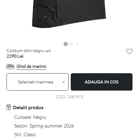
costum slim negru uni
2290
Lei
Ghid de marimi
Selectati marimea
ADAUGA IN COS
COD:
1481815
Detalii produs
Culoare:
Negru
Sezon:
Spring-summer 2026
Stil:
Clasic