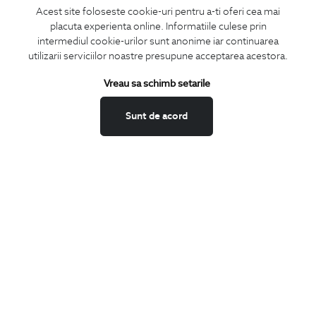
Acest site foloseste cookie-uri pentru a-ti oferi cea mai
LA NEWSLETTER
placuta experienta online. Informatiile culese prin
intermediul cookie-urilor sunt anonime iar continuarea
utilizarii serviciilor noastre presupune acceptarea acestora.
Confirm ca am peste 16 ani si doresc sa primesc
email-uri de
Vreau sa schimb setarile
informare
la adresa indicata.
Sunt de acord
MA ABONEZ
Fii mereu la curent cu noutatile noastre,
oferte speciale si trenduri in moda masculina.
CONCIERGE
Termeni si conditii
Schimburi si retur