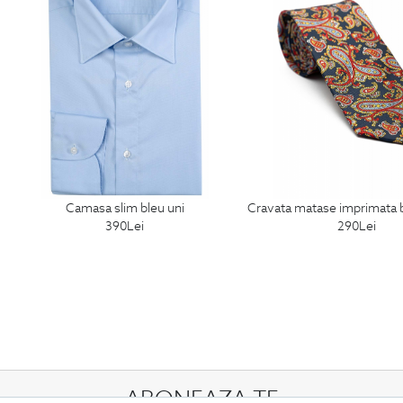
camasa slim bleu uni
cravata matase imprimata bleumarin
390
Lei
290
Lei
ABONEAZA-TE