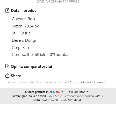
COD:
VBCSBAIHZ24999999
Detalii produs
Culoare:
Rosu
Sezon:
2024 pv
Stil:
Casual
Desen:
Dungi
Corp:
Slim
Compozitie:
60%in 40%bumbac
Opinia cumparatorului
Share
Haine si Incaltaminte
Costume barbati outlet
Costum slim rosu in dungi
Livrare gratuita in
easy
box
in 1-5 zile lucratoare.
`
Livrare gratuita la domiciliu
in 2-5 zile lucratoare incepand cu 249 Lei
Retur gratuit
in 30 de zile
Vezi detalii