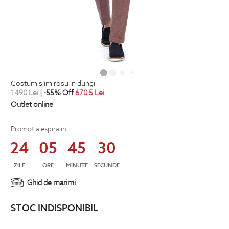
costum slim rosu in dungi
1490
Lei
| -55% Off
670.5
Lei
Outlet online
Promotia expira in:
24
05
45
29
ZILE
ORE
MINUTE
SECUNDE
Ghid de marimi
STOC INDISPONIBIL