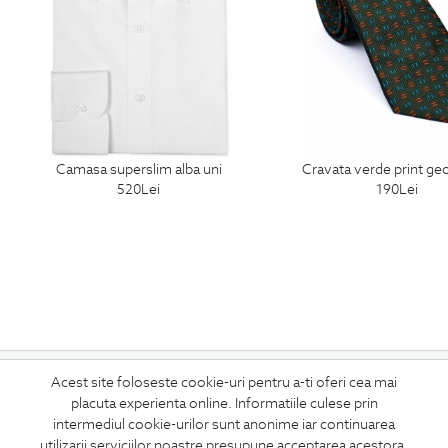
camasa superslim alba uni
cravata verde print g
520
Lei
190
Lei
ABONEAZA-TE
Acest site foloseste cookie-uri pentru a-ti oferi cea mai
placuta experienta online. Informatiile culese prin
LA NEWSLETTER
intermediul cookie-urilor sunt anonime iar continuarea
utilizarii serviciilor noastre presupune acceptarea acestora.