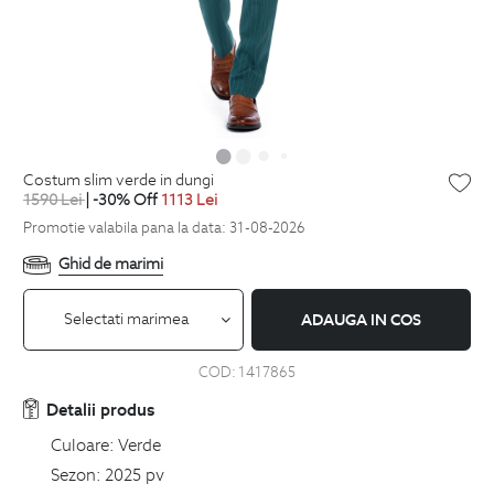
costum slim verde in dungi
1590
Lei
| -30% Off
1113
Lei
Promotie valabila pana la data: 31-08-2026
Ghid de marimi
Selectati marimea
ADAUGA IN COS
COD:
1417865
Detalii produs
Culoare:
Verde
Sezon:
2025 pv