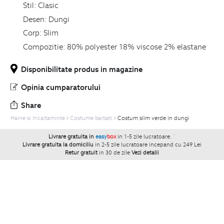
Stil:
Clasic
Desen:
Dungi
Corp:
Slim
Compozitie:
80% polyester 18% viscose 2% elastane
Disponibilitate produs in magazine
Opinia cumparatorului
Share
Haine si Incaltaminte
Costume barbati
Costum slim verde in dungi
Livrare gratuita in
easy
box
in 1-5 zile lucratoare.
`
Livrare gratuita la domiciliu
in 2-5 zile lucratoare incepand cu 249 Lei
Retur gratuit
in 30 de zile
Vezi detalii