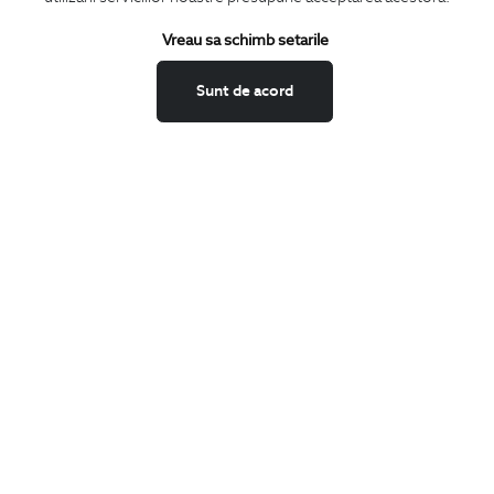
Vreau sa schimb setarile
Confirm ca am peste 16 ani si doresc sa primesc
email-uri de
informare
la adresa indicata.
Sunt de acord
MA ABONEZ
Fii mereu la curent cu noutatile noastre,
oferte speciale si trenduri in moda masculina.
CONCIERGE
Termeni si conditii
Schimburi si retur
Securitatea datelor
Feedback site