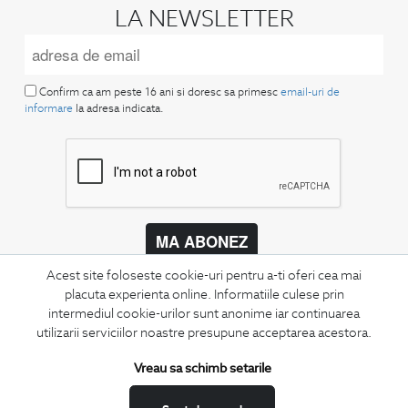
LA NEWSLETTER
Confirm ca am peste 16 ani si doresc sa primesc
email-uri de
informare
la adresa indicata.
MA ABONEZ
Acest site foloseste cookie-uri pentru a-ti oferi cea mai
Fii mereu la curent cu noutatile noastre,
oferte speciale si trenduri in moda masculina.
placuta experienta online. Informatiile culese prin
intermediul cookie-urilor sunt anonime iar continuarea
utilizarii serviciilor noastre presupune acceptarea acestora.
CONCIERGE
Termeni si conditii
Vreau sa schimb setarile
Schimburi si retur