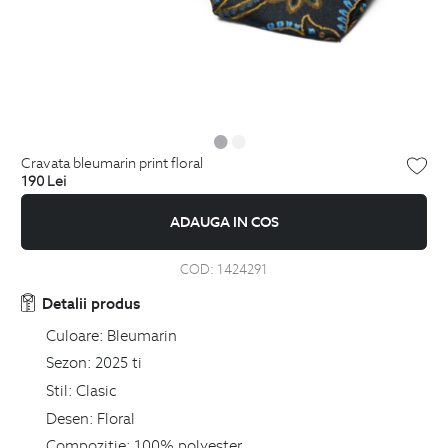
cravata bleumarin print floral
190
Lei
ADAUGA IN COS
COD:
1424291
Detalii produs
Culoare:
Bleumarin
Sezon:
2025 ti
Stil:
Clasic
Desen:
Floral
Compozitie:
100% polyester