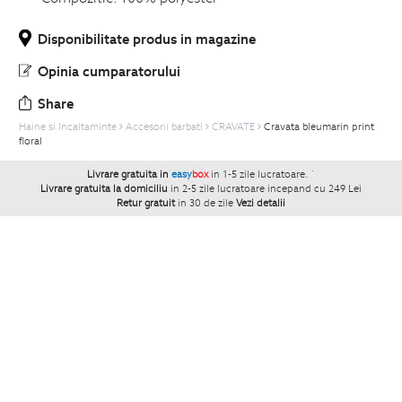
Disponibilitate produs in magazine
Opinia cumparatorului
Share
Haine si Incaltaminte
Accesorii barbati
CRAVATE
Cravata bleumarin print
floral
Livrare gratuita in
easy
box
in 1-5 zile lucratoare.
`
Livrare gratuita la domiciliu
in 2-5 zile lucratoare incepand cu 249 Lei
Retur gratuit
in 30 de zile
Vezi detalii