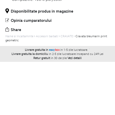
Disponibilitate produs in magazine
Opinia cumparatorului
Share
Haine si Incaltaminte
Accesorii barbati
CRAVATE
Cravata bleumarin print
geometric
Livrare gratuita in
easy
box
in 1-5 zile lucratoare.
`
Livrare gratuita la domiciliu
in 2-5 zile lucratoare incepand cu 249 Lei
Retur gratuit
in 30 de zile
Vezi detalii