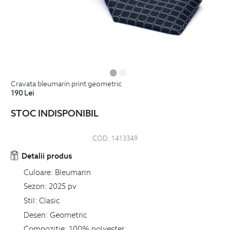
cravata bleumarin print geometric
190
Lei
STOC INDISPONIBIL
COD:
1413349
Detalii produs
Culoare:
Bleumarin
Sezon:
2025 pv
Stil:
Clasic
Desen:
Geometric
Compozitie:
100% polyester