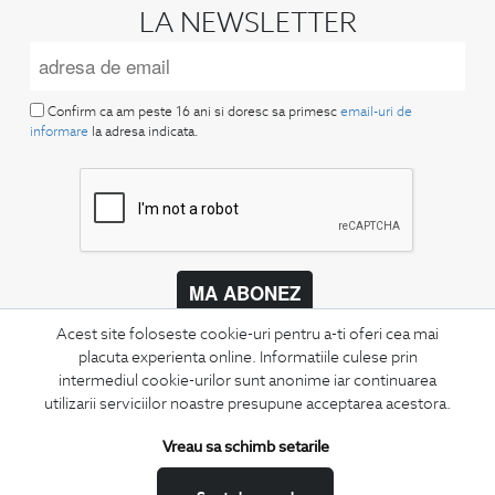
LA NEWSLETTER
Confirm ca am peste 16 ani si doresc sa primesc
email-uri de
informare
la adresa indicata.
MA ABONEZ
Acest site foloseste cookie-uri pentru a-ti oferi cea mai
Fii mereu la curent cu noutatile noastre,
oferte speciale si trenduri in moda masculina.
placuta experienta online. Informatiile culese prin
intermediul cookie-urilor sunt anonime iar continuarea
utilizarii serviciilor noastre presupune acceptarea acestora.
CONCIERGE
Termeni si conditii
Vreau sa schimb setarile
Schimburi si retur