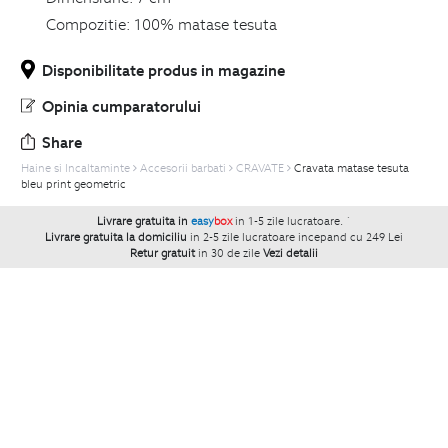
Compozitie:
100% matase tesuta
Disponibilitate produs in magazine
Opinia cumparatorului
Share
Haine si Incaltaminte
Accesorii barbati
CRAVATE
Cravata matase tesuta
bleu print geometric
Livrare gratuita in
easy
box
in 1-5 zile lucratoare.
`
Livrare gratuita la domiciliu
in 2-5 zile lucratoare incepand cu 249 Lei
Retur gratuit
in 30 de zile
Vezi detalii