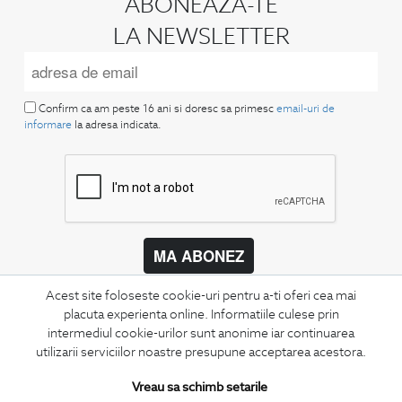
ABONEAZA-TE
LA NEWSLETTER
Confirm ca am peste 16 ani si doresc sa primesc
email-uri de
informare
la adresa indicata.
MA ABONEZ
Fii mereu la curent cu noutatile noastre,
Acest site foloseste cookie-uri pentru a-ti oferi cea mai
oferte speciale si trenduri in moda masculina.
placuta experienta online. Informatiile culese prin
intermediul cookie-urilor sunt anonime iar continuarea
CONCIERGE
utilizarii serviciilor noastre presupune acceptarea acestora.
Termeni si conditii
Vreau sa schimb setarile
Schimburi si retur