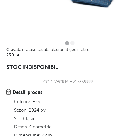
cravata matase tesuta bleu print geometric
290
Lei
STOC INDISPONIBIL
COD:
VBCRJAIHV17869999
Detalii produs
Culoare:
Bleu
Sezon:
2024 pv
Stil:
Clasic
Desen:
Geometric
Dimensiune:
7 cm