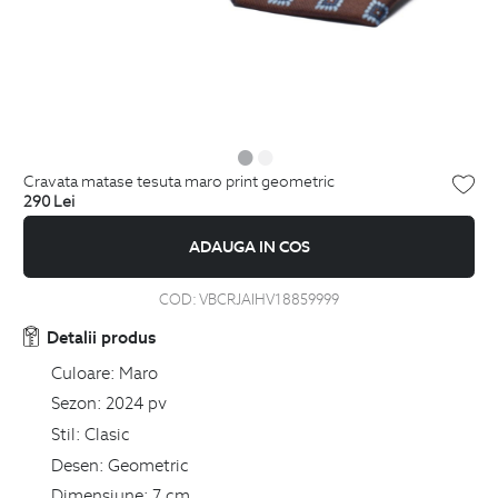
cravata matase tesuta maro print geometric
290
Lei
ADAUGA IN COS
COD:
VBCRJAIHV18859999
Detalii produs
Culoare:
Maro
Sezon:
2024 pv
Stil:
Clasic
Desen:
Geometric
Dimensiune:
7 cm