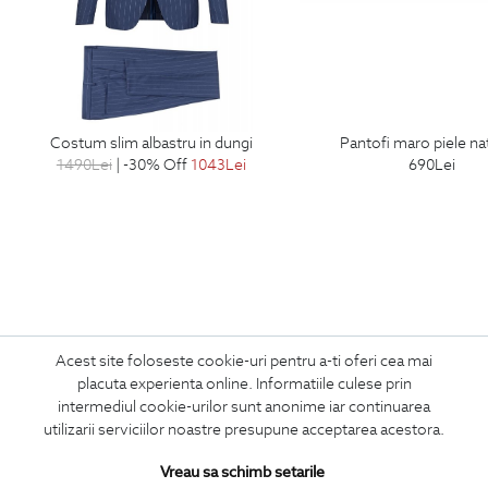
costum slim albastru in dungi
pantofi maro piele na
1490
Lei
| -30% Off
1043
Lei
690
Lei
Acest site foloseste cookie-uri pentru a-ti oferi cea mai
ABONEAZA-TE
placuta experienta online. Informatiile culese prin
LA NEWSLETTER
intermediul cookie-urilor sunt anonime iar continuarea
utilizarii serviciilor noastre presupune acceptarea acestora.
Vreau sa schimb setarile