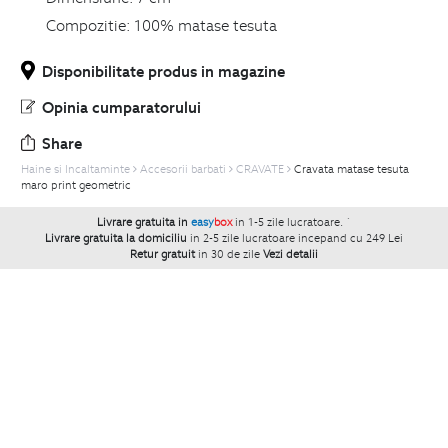
Compozitie:
100% matase tesuta
Disponibilitate produs in magazine
Opinia cumparatorului
Share
Haine si Incaltaminte
Accesorii barbati
CRAVATE
Cravata matase tesuta
maro print geometric
Livrare gratuita in
easy
box
in 1-5 zile lucratoare.
`
Livrare gratuita la domiciliu
in 2-5 zile lucratoare incepand cu 249 Lei
Retur gratuit
in 30 de zile
Vezi detalii