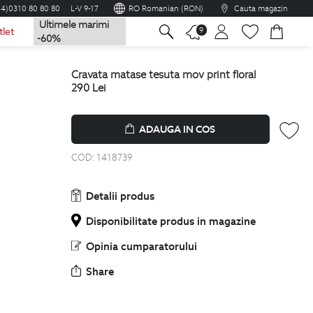
04)0310 80 80 80
L-V 9-17
RO Romanian (RON)
Cauta magazin
Ultimele marimi
na
9
tlet
-60%
cravata matase tesuta mov print floral
290
Lei
ADAUGA IN COS
COD:
1418739
Detalii produs
Disponibilitate produs in magazine
Opinia cumparatorului
Share