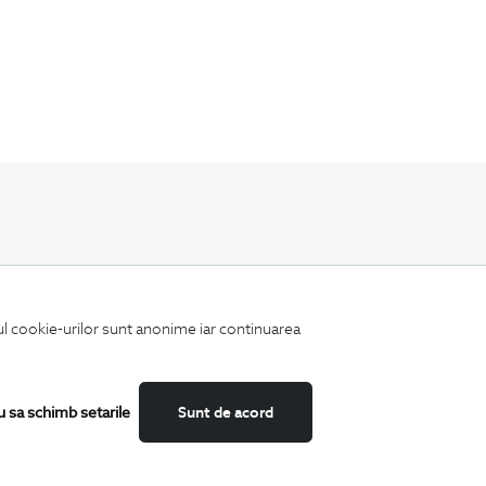
Fii mereu la curent cu noutatile noastre,
oferte speciale si trenduri in moda masculina.
iul cookie-urilor sunt anonime iar continuarea
u sa schimb setarile
Sunt de acord