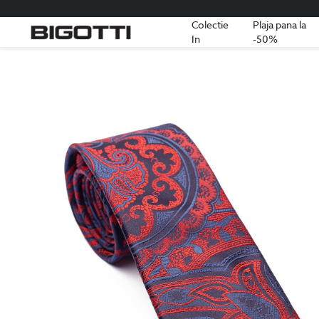
Colectie
Plaja pana la
In
-50%