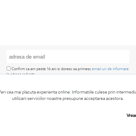
Confirm ca am peste 16 ani si doresc sa primesc
email-uri de informare
la adresa indicata.
feri cea mai placuta experienta online. Informatiile culese prin intermed
utilizarii serviciilor noastre presupune acceptarea acestora.
Vrea
MA ABONEZ