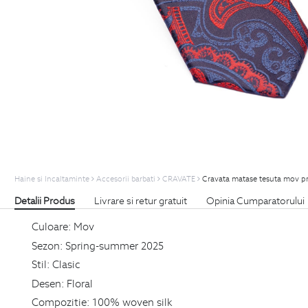
Haine si Incaltaminte
Accesorii barbati
CRAVATE
Cravata matase tesuta mov pri
Detalii Produs
Livrare si retur gratuit
Opinia Cumparatorului
Culoare:
Mov
Sezon:
Spring-summer 2025
Stil:
Clasic
Desen:
Floral
Compozitie:
100% woven silk