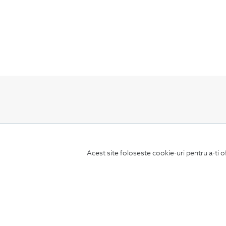
ABONEAZA-TE
LA NEWSLETTER
Acest site foloseste cookie-uri pentru a-ti o